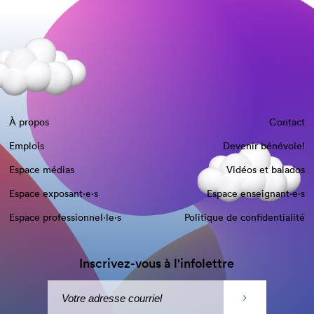
À propos
Contact
Emplois
Devenir bénévole!
Espace médias
Vidéos et balados
Espace exposant·e⋅s
Espace enseignant·e⋅s
Espace professionnel·le⋅s
Politique de confidentialité
Inscrivez-vous à l'infolettre