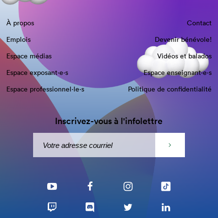
À propos
Contact
Emplois
Devenir bénévole!
Espace médias
Vidéos et balados
Espace exposant·e⋅s
Espace enseignant·e⋅s
Espace professionnel·le⋅s
Politique de confidentialité
Inscrivez-vous à l'infolettre