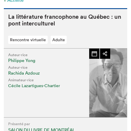
Activité
La lit­téra­ture fran­coph­o­ne au Québec : un
pont interculturel
Rencontre virtuelle
Adulte
Auteur·rice
Philippe Yong
Auteur·rice
Rachida Azdouz
Animateur⋅rice
Cécile Lazartigues-Chartier
Présenté par
SALON DU LIVRE DE MONTRÉAL