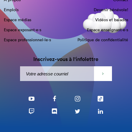
Emplois
Devenir bénévole!
Espace médias
Vidéos et balados
Espace exposant·e⋅s
Espace enseignant·e⋅s
Espace professionnel·le⋅s
Politique de confidentialité
Inscrivez-vous à l'infolettre