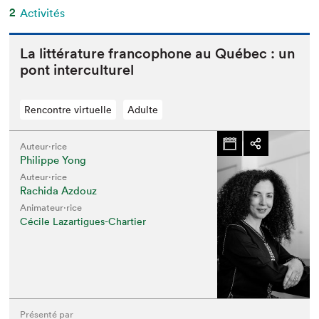
2
Activités
La lit­téra­ture fran­coph­o­ne au Québec : un
pont interculturel
Rencontre virtuelle
Adulte
Auteur·rice
Philippe Yong
Auteur·rice
Rachida Azdouz
Animateur⋅rice
Cécile Lazartigues-Chartier
Présenté par