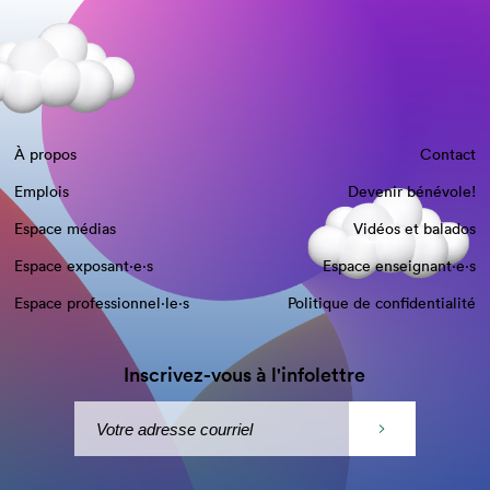
À propos
Contact
Emplois
Devenir bénévole!
Espace médias
Vidéos et balados
Espace exposant·e⋅s
Espace enseignant·e⋅s
Espace professionnel·le⋅s
Politique de confidentialité
Inscrivez-vous à l'infolettre