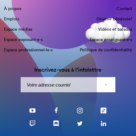
À propos
Contact
Emplois
Devenir bénévole!
Espace médias
Vidéos et balados
Espace exposant·e⋅s
Espace enseignant·e⋅s
Espace professionnel·le⋅s
Politique de confidentialité
Inscrivez-vous à l'infolettre