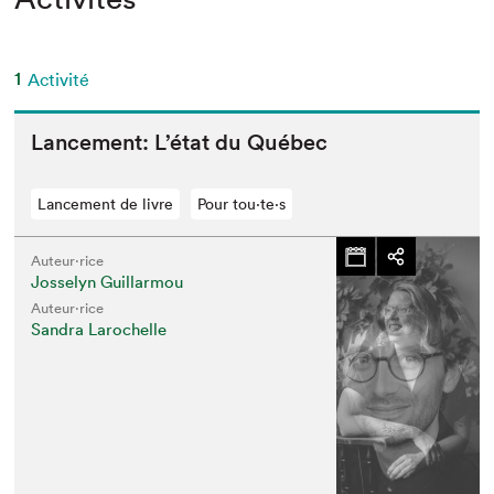
1
Activité
Lance­ment: L’é­tat du Québec
Lancement de livre
Pour tou⋅te⋅s
Auteur·rice
Josselyn Guillarmou
Auteur·rice
Sandra Larochelle