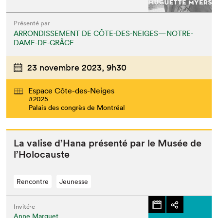
Présenté par
ARRONDISSEMENT DE CÔTE-DES-NEIGES—NOTRE-
DAME-DE-GRÂCE
23 novembre 2023,
9h30
Espace Côte-des-Neiges
#2025
Palais des congrès de Montréal
La valise d’Hana présen­té par le Musée de
l’Holocauste
Rencontre
Jeunesse
Invité⋅e
Anne Marguet