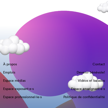
À propos
Contact
Emplois
Devenir bénévole!
Espace médias
Vidéos et balados
Espace exposant·e⋅s
Espace enseignant·e⋅s
Espace professionnel·le⋅s
Politique de confidentialité