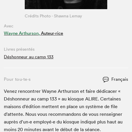
Crédits Photo - Shawna Lemay
Avec
Wayne Arthurson,
Auteur·rice
Livres présentés
Déshonneur au camp 133
Pour tou⋅te⋅s
Français
Venez ren­con­tr­er Wayne Arthur­son et faire dédi­cac­er «
Déshon­neur au camp
133
» au kiosque
ALIRE
. Cer­taines
maisons d’édi­tion met­tent en place un sys­tème de file
d’at­tente. Nous vous recom­man­dons de vous ren­seign­er
auprès d’un·e employé·e du kiosque indiqué plus haut au
moins
20
min­utes avant le début de la séance.