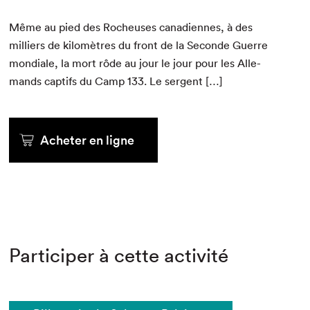
Même au pied des Rocheuses cana­di­ennes, à des
mil­liers de kilo­mètres du front de la Sec­onde Guerre
mon­di­ale, la mort rôde au jour le jour pour les Alle­
mands cap­tifs du Camp
133
. Le sergent […]
Acheter en ligne
Participer à cette activité