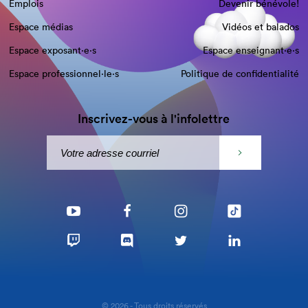
Emplois
Devenir bénévole!
Espace médias
Vidéos et balados
Espace exposant·e⋅s
Espace enseignant·e⋅s
Espace professionnel·le⋅s
Politique de confidentialité
Inscrivez-vous à l'infolettre
© 2026 - Tous droits réservés