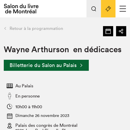
L'événement
Nos activités
retour
Retour à la programmation
Préparer sa visite au Salon
Liens pratiques
Wayne Arthurson en dédicaces
Préparer sa visite
Billetterie du Salon au Palais
Actualités
Salon au Palais
Au Palais
SLM PRO
Salon dans la ville et en ligne
En personne
Projets partenaires
10h00 à 11h00
Espace exposant⋅e⋅s
Dimanche 26 novembre 2023
Espace enseignant·e·s
Palais des congrès de Montréal