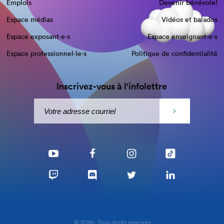
Emplois
Devenir bénévole!
Espace médias
Vidéos et balados
Espace exposant·e⋅s
Espace enseignant·e⋅s
Espace professionnel·le⋅s
Politique de confidentialité
Inscrivez-vous à l'infolettre
© 2026 - Tous droits réservés