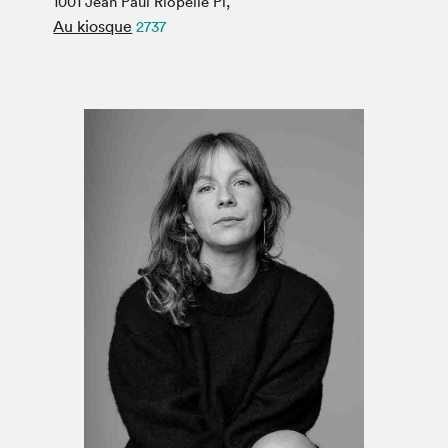
1001 Jean Paul Riopelle Pl,
Espace médias
Au kiosque
2737