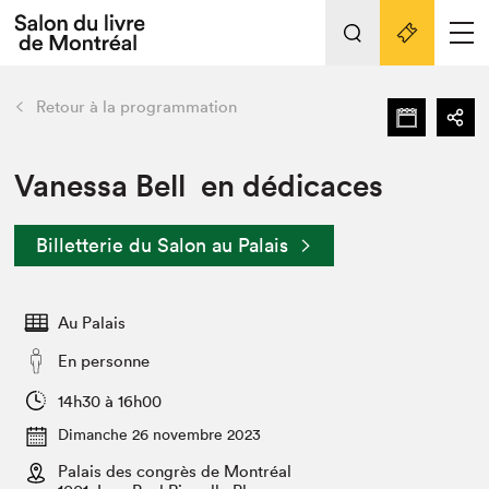
L'événement
Nos activités
retour
Retour à la programmation
Préparer sa visite au Salon
Liens pratiques
Vanessa Bell en dédicaces
Préparer sa visite
Billetterie du Salon au Palais
Actualités
Salon au Palais
Au Palais
SLM PRO
Salon dans la ville et en ligne
En personne
Projets partenaires
14h30 à 16h00
Espace exposant⋅e⋅s
Dimanche 26 novembre 2023
Espace enseignant·e·s
Palais des congrès de Montréal