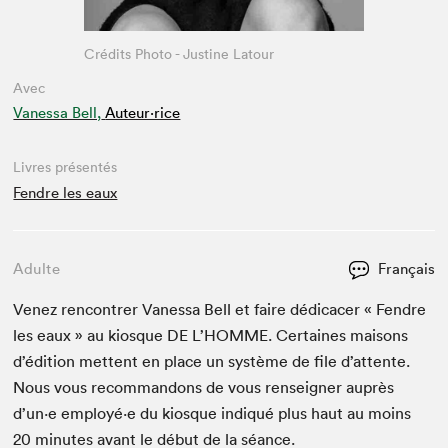
Crédits Photo - Justine Latour
Avec
Vanessa Bell,
Auteur·rice
Livres présentés
Fendre les eaux
Adulte
Français
Venez ren­con­tr­er Vanes­sa Bell et faire dédi­cac­er « Fendre
les eaux » au kiosque
DE
L’HOMME. Cer­taines maisons
d’édi­tion met­tent en place un sys­tème de file d’at­tente.
Nous vous recom­man­dons de vous ren­seign­er auprès
d’un·e employé·e du kiosque indiqué plus haut au moins
20
min­utes avant le début de la séance.