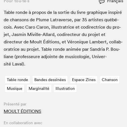
Pour tou⋅te⋅s
Français
Table ronde à pro­pos de la sor­tie du livre graphique inspiré
de chan­sons de Plume Latra­verse, par
35
artistes québé­
cois. Avec Caro Caron, illus­tra­trice et codi­rec­trice du pro­
jet, Jas­min Miville-Allard, codi­recteur du pro­jet et
directeur de Moult Édi­tions, et Véronique Lam­bert, col­lab­
o­ra­trice au pro­jet. Table ronde ani­mée par San­dria P. Bou­
liane (pro­fesseure adjointe de musi­colo­gie, Uni­ver­
sité Laval).
Table ronde
Bandes dessinées
Espace Zines
Chanson
Musique
Marginalité
Illustration
Présenté par
MOULT ÉDITIONS
En collaboration avec