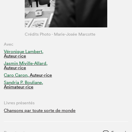
Crédits Photo - Marie-Josée Marcotte
Avec
Véronique Lambert,
Auteur·rice
Jasmin Miville-Allard,
Auteur·rice
Caro Caron,
Auteur·rice
Sandria P. Bouliane,
Animateur⋅rice
Livres présentés
Chansons par toute sorte de monde