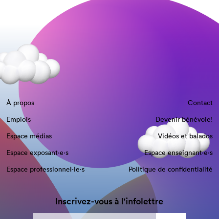
À propos
Contact
Emplois
Devenir bénévole!
Espace médias
Vidéos et balados
Espace exposant·e⋅s
Espace enseignant·e⋅s
Espace professionnel·le⋅s
Politique de confidentialité
Inscrivez-vous à l'infolettre