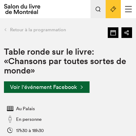
L'événement
Nos activités
retour
Retour à la programmation
Préparer sa visite au Salon
Liens pratiques
Table ronde sur le livre:
«Chansons par toutes sortes de
Préparer sa visite
monde»
Actualités
Salon au Palais
Voir l'événement Facebook
SLM PRO
Salon dans la ville et en ligne
Au Palais
Projets partenaires
Espace exposant⋅e⋅s
En personne
Espace enseignant·e·s
17h30 à 18h30