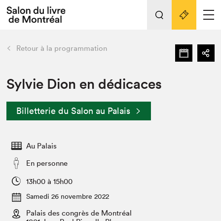
L'événement
Nos activités
retour
Retour à la programmation
Préparer sa visite au Salon
Liens pratiques
Sylvie Dion en dédicaces
Préparer sa visite
Billetterie du Salon au Palais
Actualités
Salon au Palais
Au Palais
SLM PRO
Salon dans la ville et en ligne
En personne
Projets partenaires
13h00 à 15h00
Espace exposant⋅e⋅s
Samedi 26 novembre 2022
Espace enseignant·e·s
Palais des congrès de Montréal