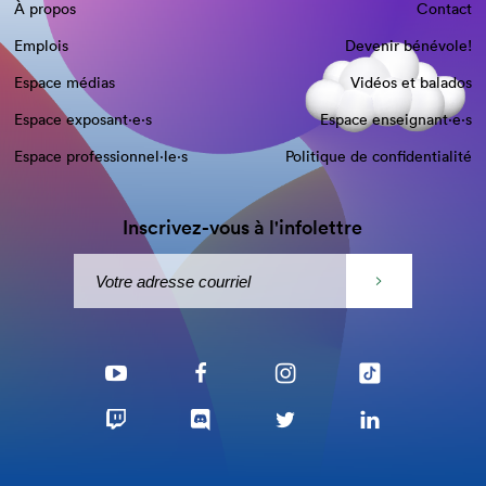
À propos
Contact
Emplois
Devenir bénévole!
Espace médias
Vidéos et balados
Espace exposant·e⋅s
Espace enseignant·e⋅s
Espace professionnel·le⋅s
Politique de confidentialité
Inscrivez-vous à l'infolettre