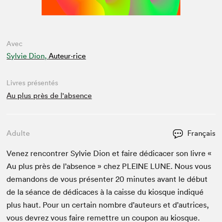
Avec
Sylvie Dion,
Auteur·rice
Livres présentés
Au plus près de l'absence
Adulte
Français
Venez ren­con­tr­er Sylvie Dion et faire dédi­cac­er son livre «
Au plus près de l’ab­sence » chez
PLEINE
LUNE
. Nous vous
deman­dons de vous présen­ter
20
min­utes avant le début
de la séance de dédi­caces à la caisse du kiosque indiqué
plus haut. Pour un cer­tain nom­bre d’auteurs et d’autrices,
vous devrez vous faire remet­tre un coupon au kiosque.