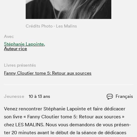
Crédits Photo - Les Malins
Avec
Stéphanie Lapointe,
Auteur·rice
Livres présentés
Fanny Cloutier tome 5: Retour aux sources
Jeunesse
10 à 13 ans
Français
Venez ren­con­tr­er Stéphanie Lapointe et faire dédi­cac­er
son livre « Fan­ny Clouti­er tome
5
: Retour aux sources »
chez
LES
MALINS
. Nous vous deman­dons de vous présen­
ter
20
min­utes avant le début de la séance de dédi­caces