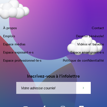
À propos
Contact
Emplois
Devenir bénévole!
Espace médias
Vidéos et balados
Espace exposant·e⋅s
Espace enseignant·e⋅s
Espace professionnel·le⋅s
Politique de confidentialité
Inscrivez-vous à l'infolettre