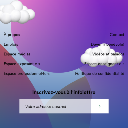
À propos
Contact
Emplois
Devenir bénévole!
Espace médias
Vidéos et balados
Espace exposant·e⋅s
Espace enseignant·e⋅s
Espace professionnel·le⋅s
Politique de confidentialité
Inscrivez-vous à l'infolettre