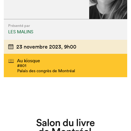
Que cherchez-vous?
Présenté par
LES MALINS
23 novembre 2023,
9h00
Au kiosque
#801
Palais des congrès de Montréal