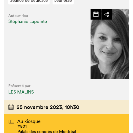
Séance de dédicace
Jeunesse
Auteur·rice
Stéphanie Lapointe
Présenté par
LES MALINS
25 novembre 2023,
10h30
Au kiosque
#801
Palais des congrès de Montréal