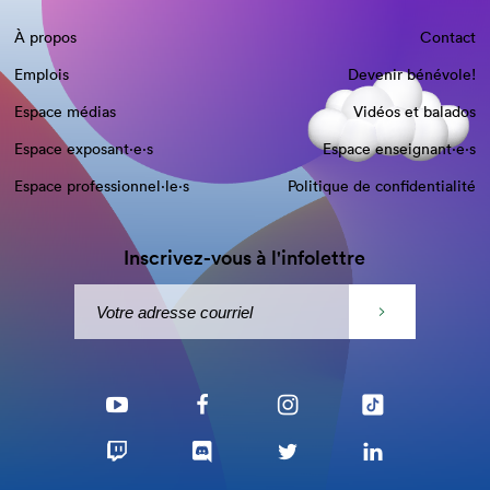
À propos
Contact
Emplois
Devenir bénévole!
Espace médias
Vidéos et balados
Espace exposant·e⋅s
Espace enseignant·e⋅s
Espace professionnel·le⋅s
Politique de confidentialité
Inscrivez-vous à l'infolettre