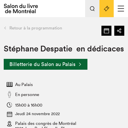
L'événement
Nos activités
retour
Retour à la programmation
Préparer sa visite au Salon
Liens pratiques
Stéphane Despatie en dédicaces
Préparer sa visite
Billetterie du Salon au Palais
Actualités
Salon au Palais
Au Palais
SLM PRO
Salon dans la ville et en ligne
En personne
Projets partenaires
15h00 à 16h00
Espace exposant⋅e⋅s
Jeudi 24 novembre 2022
Espace enseignant·e·s
Palais des congrès de Montréal