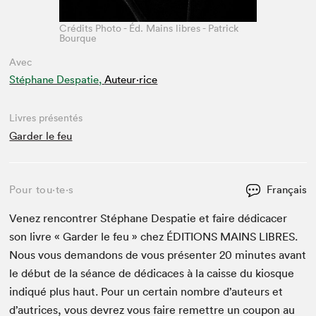
Crédits Photo - Éd. Mains libres - Patrick
Bourque
Avec
Stéphane Despatie,
Auteur·rice
Livres présentés
Garder le feu
Pour tou⋅te⋅s
Français
Venez ren­con­tr­er Stéphane Despatie et faire dédi­cac­er
son livre « Garder le feu » chez
ÉDI­TIONS
MAINS
LIBRES
.
Nous vous deman­dons de vous présen­ter
20
min­utes avant
le début de la séance de dédi­caces à la caisse du kiosque
indiqué plus haut. Pour un cer­tain nom­bre d’auteurs et
d’autrices, vous devrez vous faire remet­tre un coupon au