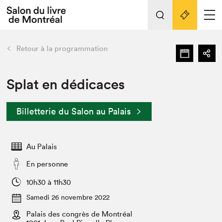
L'événement
Nos activités
retour
Retour à la programmation
Préparer sa visite au Salon
Liens pratiques
Splat en dédicaces
Préparer sa visite
Billetterie du Salon au Palais
Actualités
Salon au Palais
Au Palais
SLM PRO
Salon dans la ville et en ligne
En personne
Projets partenaires
10h30 à 11h30
Espace exposant⋅e⋅s
Samedi 26 novembre 2022
Espace enseignant·e·s
Palais des congrès de Montréal