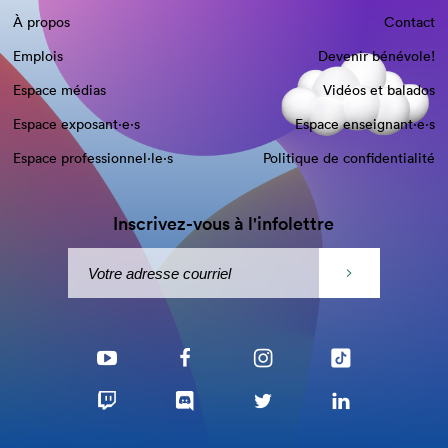
À propos
Contact
Emplois
Devenir bénévole!
Espace médias
Vidéos et balados
Espace exposant·e⋅s
Espace enseignant·e⋅s
Espace professionnel·le⋅s
Politique de confidentialité
Inscrivez-vous à l'infolettre