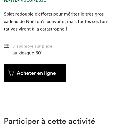
NATHAN JEUNESSE
Splat redou­ble d’ef­forts pour mérit­er le très gros
cadeau de Noël qu’il con­voite, mais toutes ses ten­
ta­tives virent à la catastrophe !
Disponible sur place
au kiosque
601
Acheter en ligne
Participer à cette activité