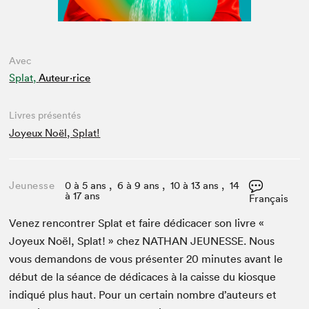
Avec
Splat,
Auteur·rice
Livres présentés
Joyeux Noël, Splat!
Jeunesse
0 à 5 ans , 6 à 9 ans , 10 à 13 ans , 14
à 17 ans
Français
Venez ren­con­tr­er Splat et faire dédi­cac­er son livre «
Joyeux Noël, Splat! » chez
NATHAN
JEUNESSE
. Nous
vous deman­dons de vous présen­ter
20
min­utes avant le
début de la séance de dédi­caces à la caisse du kiosque
indiqué plus haut. Pour un cer­tain nom­bre d’auteurs et