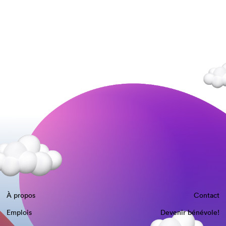
À propos
Contact
Emplois
Devenir bénévole!