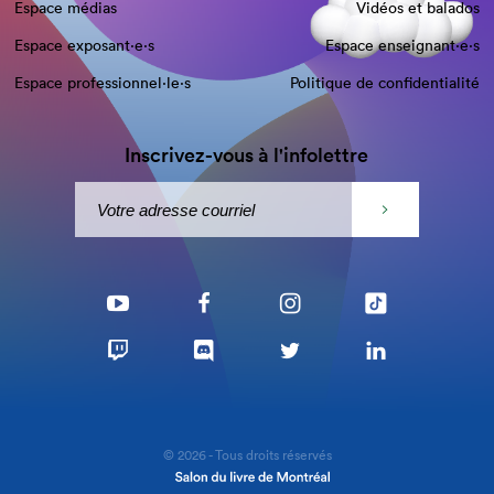
Espace médias
Vidéos et balados
Espace exposant·e⋅s
Espace enseignant·e⋅s
Espace professionnel·le⋅s
Politique de confidentialité
Inscrivez-vous à l'infolettre
© 2026 - Tous droits réservés