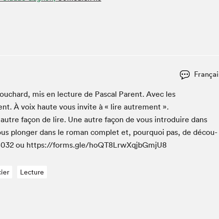
Espace ado | Lis-moi MTL
Espace des tout-petits
Espace Radio-Canada
La cabane à culture
La Maison des libraires
Françai
Le Salon dans ta classe
uchard, mis en lec­ture de Pas­cal Par­ent. Avec les
Liseur Public
t. À voix haute vous invite à « lire autrement ».
Matinées scolaires Hydro-Québec
e autre façon de lire. Une autre façon de vous intro­duire dans
Narra
ous plonger dans le roman com­plet et, pourquoi pas, de décou­
Vitrine du Festival littéraire international Metropolis
bleu au SLM
3032
ou https://forms.gle/hoQT
8
LrwXqjbGmjU
8
cier
Lecture