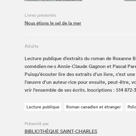
Café La Presse
Espace Côte-des-Neiges
Livres présentés
Espace jeunesse présenté par Desjardins
Nous étions le sel de la mer
Espace Zines
La lecture en cadeau
Adulte
Le grand jeu de lecture à voix haute du Salon du livre
de Montréal
Lec­ture publique d’extraits du roman de Rox­anne Bo
Lettres québécoises au Salon
comédien·ne·s Annie-Claude Gagnon et Pas­cal Par­en
Louisiane enracinée et branchée
Puisqu’écouter lire des extraits d’un livre, c’est un
Mur des illustrateur·rice·s
l’œuvre d’un auteur·rice pour ensuite, peut-être, v
SLM PRO
vrir l’ensemble de ses écrits. Inscrip­tions :
514
872
‑
Zone Manga
Lecture publique
Roman canadien et étranger
Poli
Présenté par
BIBLIOTHÈQUE SAINT-CHARLES