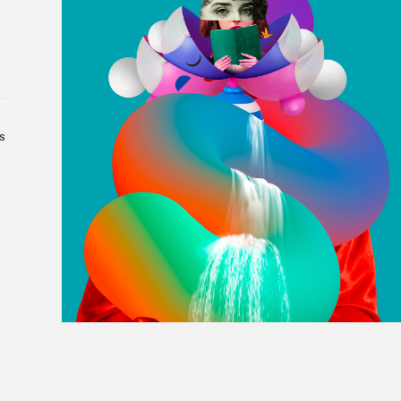
À propos du Salon
Liste des exposant·e·s
Liste des auteur·rice·s
s