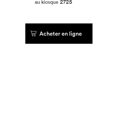
2725
au kiosque
Que cher
Acheter en ligne