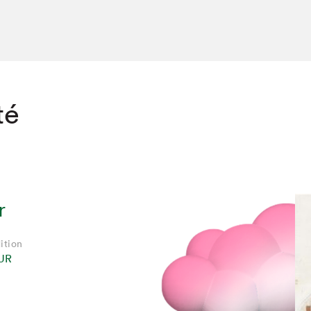
té
r
ition
UR