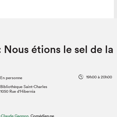
lais
Salon dans la ville et en ligne
: Nous étions le sel de la
tion
Programmation dans la ville
colaires Hydro-Québec
Programmation en ligne
Vidéos et balados
xposant·e·s
19h00 à 20h00
En personne
teur·rice·s
Bibliothèque Saint-Charles
1050 Rue d'Hibernia
-Claude Gagnon,
Comédien·ne