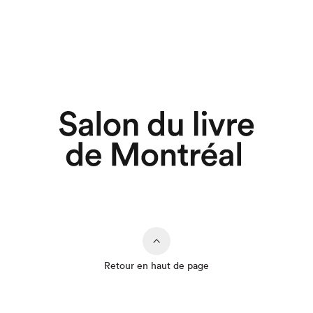
Retour en haut de page