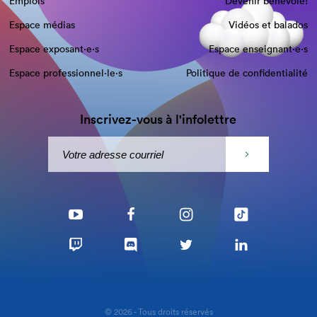
Emplois
Devenir bénévole!
Espace médias
Vidéos et balados
Espace exposant·e⋅s
Espace enseignant·e⋅s
Espace professionnel·le⋅s
Politique de confidentialité
Inscrivez-vous à l'infolettre
© 2026 - Tous droits réservés