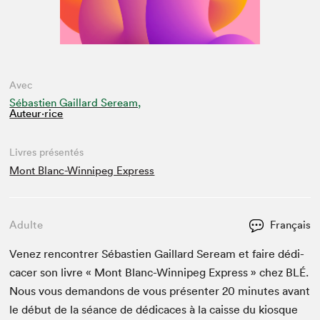
Avec
Sébastien Gaillard Seream,
Auteur·rice
Livres présentés
Mont Blanc-Winnipeg Express
Adulte
Français
Venez ren­con­tr­er Sébastien Gail­lard Seream et faire dédi­
cac­er son livre « Mont Blanc-Win­nipeg Express » chez
BLÉ
.
Nous vous deman­dons de vous présen­ter
20
min­utes avant
le début de la séance de dédi­caces à la caisse du kiosque