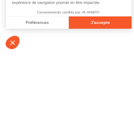
À propos
Contact
Emplois
Devenir bénévo
Espace médias
Vidéos et balad
Espace exposant·e⋅s
Espace enseign