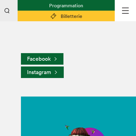
Programmation
Billetterie
Liens pratiques
Plan du Salon
Facebook
Préparer sa visite
Instagram
Partenaires
Espace médias
Espace exposant·e·s
Espace enseignant·e·s
Espace participant⋅e⋅s
Espace Salon dans la ville
Espace bénévoles
Devenir bénévole