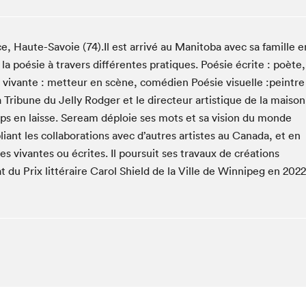
Espace ado | Lis-moi MTL
Espace des tout-petits
 Haute-Savoie (74).Il est arrivé au Manitoba avec sa famille e
Espace Radio-Canada
la poésie à travers différentes pratiques. Poésie écrite : poète,
La cabane à culture
e vivante : metteur en scène, comédien Poésie visuelle :peintre
La Maison des libraires
a Tribune du Jelly Rodger et le directeur artistique de la maison
Le Salon dans ta classe
ps en laisse. Seream déploie ses mots et sa vision du monde
Liseur Public
pliant les collaborations avec d’autres artistes au Canada, et en
s vivantes ou écrites. Il poursuit ses travaux de créations
Matinées scolaires Hydro-Québec
t du Prix littéraire Carol Shield de la Ville de Winnipeg en 2022
Narra
Vitrine du Festival littéraire international Metropolis
bleu au SLM