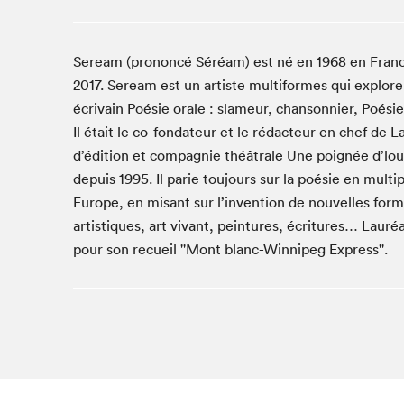
Café La Presse
Espace Côte-des-Neiges
Seream (prononcé Séréam) est né en 1968 en France,
Espace jeunesse présenté par Desjardins
2017. Seream est un artiste multiformes qui explore 
Espace Zines
écrivain Poésie orale : slameur, chansonnier, Poési
La lecture en cadeau
Il était le co-fondateur et le rédacteur en chef de L
Le grand jeu de lecture à voix haute du Salon du livre
de Montréal
d’édition et compagnie théâtrale Une poignée d’lou
Lettres québécoises au Salon
depuis 1995. Il parie toujours sur la poésie en multi
Europe, en misant sur l’invention de nouvelles forme
Louisiane enracinée et branchée
artistiques, art vivant, peintures, écritures… Lauréa
Mur des illustrateur·rice·s
pour son recueil ''Mont blanc-Winnipeg Express''.
SLM PRO
Zone Manga