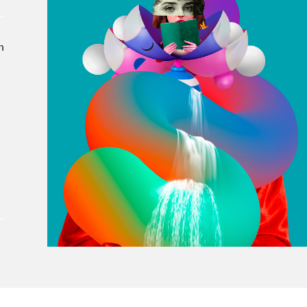
À propos du Salon
Liste des exposant·e·s
n
Liste des auteur·rice·s