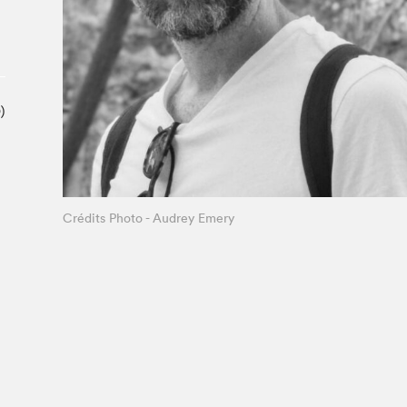
À propos du Salon
Liste des exposant·e·s
Liste des auteur·rice·s
)
Crédits Photo - Audrey Emery