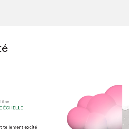
té
ition
E ÉCHELLE
chez-vous?
t telle­ment excité