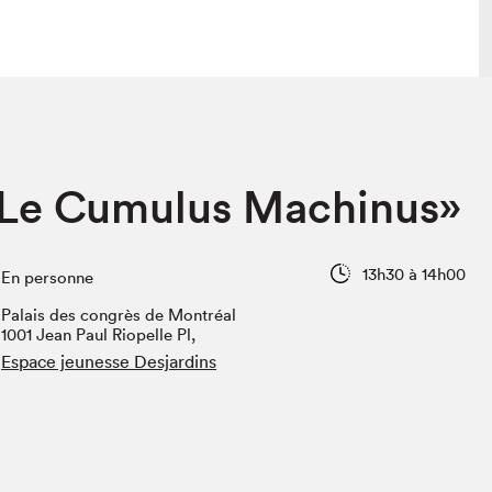
lais
Salon dans la ville et en ligne
«Le Cumulus Machinus»
tion
Programmation dans la ville
colaires Hydro-Québec
Programmation en ligne
Vidéos et balados
13h30 à 14h00
En personne
xposant·e·s
Palais des congrès de Montréal
teur·rice·s
1001 Jean Paul Riopelle Pl,
Espace jeunesse Desjardins