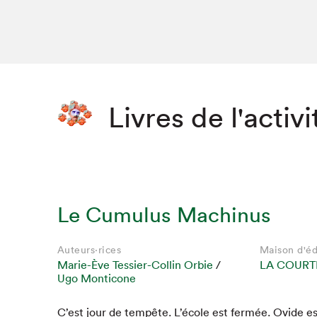
Livres de l'activi
Le Cumulus Machinus
Auteurs·rices
Maison d'éd
Marie-Ève Tessier-Collin Orbie
/
LA COURT
Ugo Monticone
Que cher
C’est jour de tem­pête. L’école est fer­mée. Ovide es