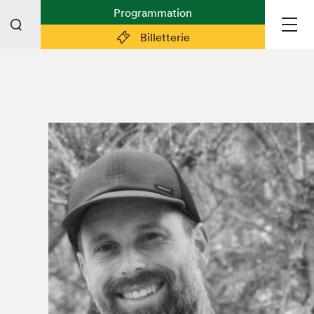
Programmation
Billetterie
Liens pratiques
Plan du Salon
Préparer sa visite
Partenaires
Espace médias
Espace exposant·e·s
Espace enseignant·e·s
Espace participant⋅e⋅s
Espace Salon dans la ville
Espace bénévoles
Devenir bénévole