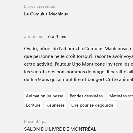
Café La Presse
Livres présentés
Espace Côte-des-Neiges
Le Cumulus Machinus
Espace jeunesse présenté par Desjardins
Espace Zines
Jeunesse
6 à 9 ans
La lecture en cadeau
Le grand jeu de lecture à voix haute du Salon du livre
Ovide, héros de l’album «Le Cumu­lus Mach­i­nus», e
de Montréal
que per­son­ne ne le croit lorsqu’il racon­te avoir v
Lettres québécoises au Salon
cette activ­ité, l’auteur Ugo Mon­ti­cone invit­era 
Louisiane enracinée et branchée
les secrets des bon­shommes de neige. Il paraît d’ai
Mur des illustrateur·rice·s
de
6
à
9
ans qui aiment lire et bouger! Cette ani­ma­ti
SLM PRO
Zone Manga
Animation jeunesse
Bandes dessinées
Matinées sco
Écriture
Jeunesse
Lire pour se dégourdir!
Présenté par
SALON DU LIVRE DE MONTRÉAL