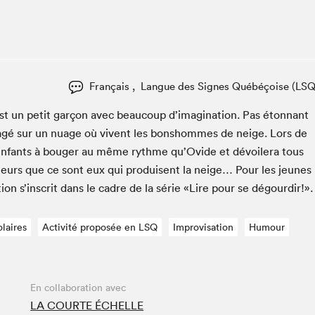
Espace ado | Lis-moi MTL
Espace des tout-petits
Espace Radio-Canada
La cabane à culture
Français , Langue des Signes Québéçoise (LSQ
La Maison des libraires
Le Salon dans ta classe
st un petit garçon avec beau­coup d’imagination. Pas éton­nant
oy­agé sur un nuage où vivent les bon­shommes de neige. Lors de
Liseur Public
les enfants à bouger au même rythme qu’Ovide et dévoil­era tous
Matinées scolaires Hydro-Québec
lleurs que ce sont eux qui pro­duisent la neige… Pour les jeunes
Narra
on s’in­scrit dans le cadre de la série «Lire pour se dégourdir!».
Vitrine du Festival littéraire international Metropolis
bleu au SLM
laires
Activité proposée en LSQ
Improvisation
Humour
En collaboration avec
LA COURTE ÉCHELLE