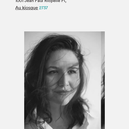
1001 Jean Paul Riopelle Pl,
Espace médias
Au kiosque
2737