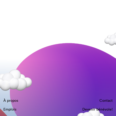
À propos
Contact
Emplois
Devenir bénévole!