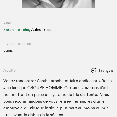
Avec
Sarah Laroche,
Auteur·rice
Livres présentés
Bains
Adulte
Français
Venez ren­con­tr­er Sarah Laroche et faire dédi­cac­er « Bains
» au kiosque
GROUPE
HOMME
. Cer­taines maisons d’édi­
tion met­tent en place un sys­tème de file d’at­tente. Nous
vous recom­man­dons de vous ren­seign­er auprès d’un·e
employé·e du kiosque indiqué plus haut au moins
20
min­
utes avant le début de la séance.