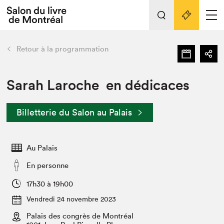
L'événement
Nos activités
retour
Retour à la programmation
Préparer sa visite au Salon
Liens pratiques
Sarah Laroche en dédicaces
Préparer sa visite
Billetterie du Salon au Palais
Actualités
Salon au Palais
Au Palais
SLM PRO
Salon dans la ville et en ligne
En personne
Projets partenaires
17h30 à 19h00
Espace exposant⋅e⋅s
Vendredi 24 novembre 2023
Espace enseignant·e·s
Palais des congrès de Montréal