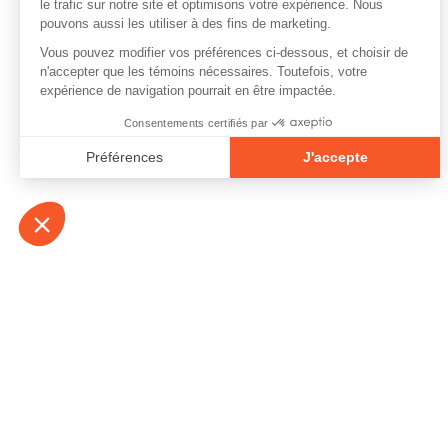
À propos
Contact
Emplois
Devenir bénévo
Espace médias
Vidéos et balad