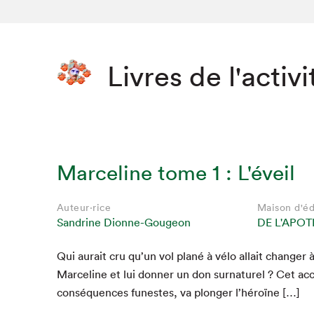
Livres de l'activi
Marceline tome 1 : L'éveil
Auteur·rice
Maison d'éd
Sandrine Dionne-Gougeon
DE L'APO
Qui aurait cru qu’un vol plané à vélo allait chang­er à 
Marce­line et lui don­ner un don sur­na­turel ? Cet acc
con­séquences funestes, va plonger l’héroïne […]