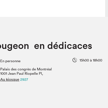
lais
Salon dans la ville et en ligne
ougeon en dédicaces
tion
Programmation dans la ville
colaires Hydro-Québec
Programmation en ligne
Vidéos et balados
15h00 à 18h00
En personne
xposant·e·s
Palais des congrès de Montréal
teur·rice·s
1001 Jean Paul Riopelle Pl,
Au kiosque
2927