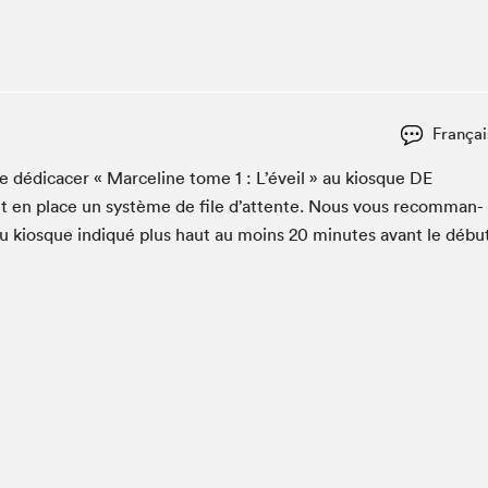
Espace ado | Lis-moi MTL
Espace des tout-petits
Espace Radio-Canada
La cabane à culture
Françai
La Maison des libraires
Le Salon dans ta classe
e dédi­cac­er « Marce­line tome
1
: L’éveil » au kiosque
DE
 en place un sys­tème de file d’at­tente. Nous vous recom­man­
Liseur Public
du kiosque indiqué plus haut au moins
20
min­utes avant le débu
Matinées scolaires Hydro-Québec
Narra
Vitrine du Festival littéraire international Metropolis
bleu au SLM