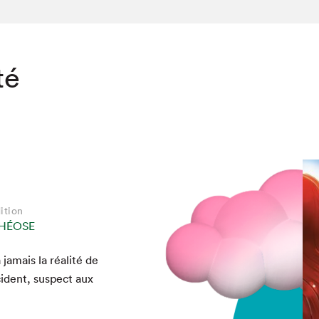
té
ition
THÉOSE
jamais la réal­ité de
i­dent, sus­pect aux