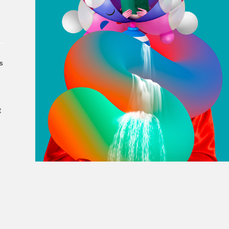
À propos du Salon
Liste des exposant·e·s
Liste des auteur·rice·s
s
t