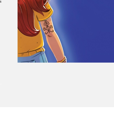
s
À propos du Salon
Liste des exposant·e·s
Liste des auteur·rice·s