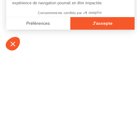
À propos
Contact
Emplois
Devenir bénévo
Espace médias
Vidéos et balad
Espace exposant·e⋅s
Espace enseign