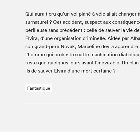
Café La Presse
Espace Côte-des-Neiges
Qui aurait cru qu’un vol plané à vélo allait chang­er à
Espace jeunesse présenté par Desjardins
sur­na­turel ? Cet acci­dent, sus­pect aux con­séque
périlleuse sans précé­dent : celle de sauver la vie d
Espace Zines
Elvi­ra, d’une organ­i­sa­tion crim­inelle. Aidée par 
La lecture en cadeau
son grand-père Novak, Marce­line devra appren­dre à
Le grand jeu de lecture à voix haute du Salon du livre
de Montréal
l’homme qui orchestre cette machi­na­tion dia­bolique
Lettres québécoises au Salon
reste que quelques jours avant l’inévitable. Un plan i
Louisiane enracinée et branchée
ils de sauver Elvi­ra d’une mort certaine ?
Mur des illustrateur·rice·s
SLM PRO
Fantastique
Zone Manga