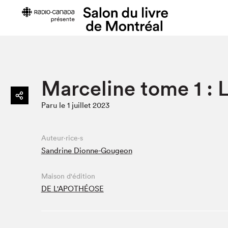
Préparer sa visite
Salon au Pa
Marceline tome 1 : L
Horaires et tarifs
Programma
Paru le 1 juillet 2023
Plan du Salon
Matinées s
Se rendre au Salon
SLM PRO
Accessibilité
Liste des e
Auteur·rice·s
Sandrine Dionne-Gougeon
Restauration
Liste des au
Code de conduite
Maison d'édition
DE L'APOTHÉOSE
Projets partenaires