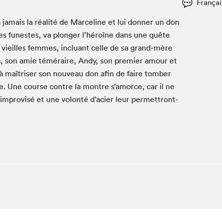
Françai
Espace ado | Lis-moi MTL
Espace des tout-petits
 jamais la réal­ité de Marce­line et lui don­ner un don
nces funestes, va plonger l’héroïne dans une quête
Espace Radio-Canada
e vieilles femmes, inclu­ant celle de sa grand-mère
La cabane à culture
Alba, son amie téméraire, Andy, son pre­mier amour et
La Maison des libraires
 maîtris­er son nou­veau don afin de faire tomber
Le Salon dans ta classe
. Une course con­tre la mon­tre s’amorce, car il ne
Liseur Public
mpro­visé et une volon­té d’acier leur per­me­t­tront-
Matinées scolaires Hydro-Québec
Narra
Vitrine du Festival littéraire international Metropolis
bleu au SLM