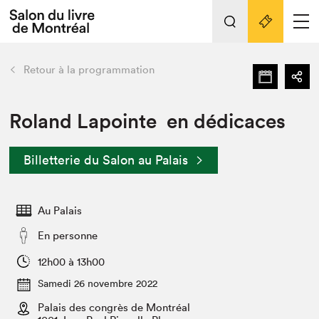
L'événement
Nos activités
retour
Retour à la programmation
Préparer sa visite au Salon
Liens pratiques
Roland Lapointe en dédicaces
Préparer sa visite
Billetterie du Salon au Palais
Actualités
Salon au Palais
Au Palais
SLM PRO
Salon dans la ville et en ligne
En personne
Projets partenaires
12h00 à 13h00
Espace exposant⋅e⋅s
Samedi 26 novembre 2022
Espace enseignant·e·s
Palais des congrès de Montréal