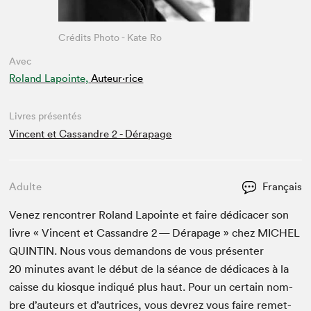
Crédits Photo - Kate Ro
Avec
Roland Lapointe,
Auteur·rice
Livres présentés
Vincent et Cassandre 2 - Dérapage
Adulte
Français
Venez ren­con­tr­er Roland Lapointe et faire dédi­cac­er son
livre « Vin­cent et Cas­san­dre
2
— Déra­page » chez
MICHEL
QUINTIN
. Nous vous deman­dons de vous présen­ter
20
min­utes avant le début de la séance de dédi­caces à la
caisse du kiosque indiqué plus haut. Pour un cer­tain nom­
bre d’auteurs et d’autrices, vous devrez vous faire remet­