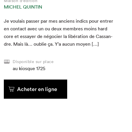
Maison d'édition
MICHEL QUINTIN
Je voulais pass­er par mes anciens indics pour entr­er
en con­tact avec un ou deux mem­bres moins hard
core et essay­er de négoci­er la libéra­tion de Cas­san­
dre. Mais là… oublie ça. Y’a aucun moyen […]
Disponible sur place
au kiosque
1725
Acheter en ligne