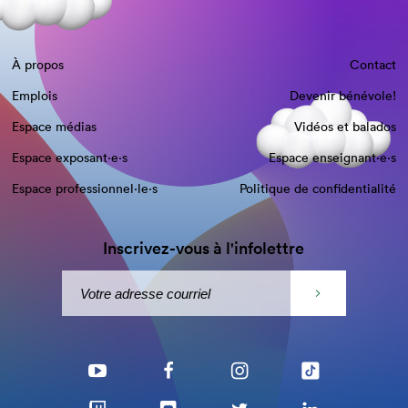
À propos
Contact
Emplois
Devenir bénévole!
Espace médias
Vidéos et balados
Espace exposant·e⋅s
Espace enseignant·e⋅s
Espace professionnel·le⋅s
Politique de confidentialité
Inscrivez-vous à l'infolettre