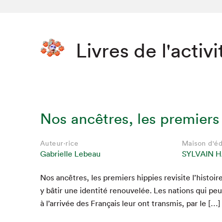
Livres de l'activi
Nos ancêtres, les premiers
Auteur·rice
Maison d'éd
Gabrielle Lebeau
SYLVAIN 
Nos ancêtres, les pre­miers hip­pies revis­ite l’his­t
y bâtir une iden­tité renou­velée. Les nations qui pe
à l’ar­rivée des Français leur ont trans­mis, par le […]