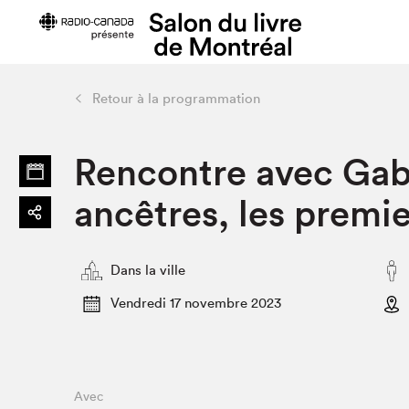
Retour à la programmation
Préparer sa visite
Salon au Pa
Rencontre avec Gab
Horaires et tarifs
Programma
Plan du Salon
Matinées s
ancêtres, les premie
Se rendre au Salon
SLM PRO
Accessibilité
Liste des e
Dans la ville
Restauration
Liste des au
Code de conduite
Vendredi 17 novembre 2023
Projets partenaires
Avec