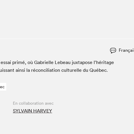
Espace ado | Lis-moi MTL
Espace des tout-petits
Espace Radio-Canada
La cabane à culture
La Maison des libraires
Le Salon dans ta classe
Françai
Liseur Public
essai primé, où Gabrielle Lebeau jux­ta­pose l’héritage
Matinées scolaires Hydro-Québec
is­sant ain­si la réc­on­cil­i­a­tion cul­turelle du Québec.
Narra
Vitrine du Festival littéraire international Metropolis
bec
bleu au SLM
En collaboration avec
SYLVAIN HARVEY