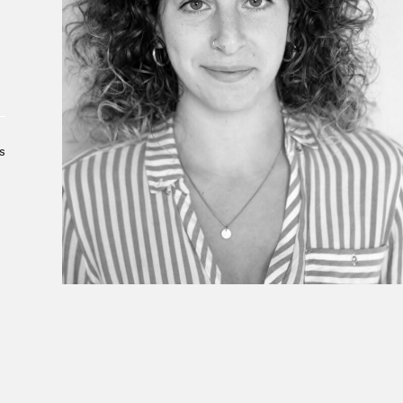
À propos du Salon
Liste des exposant·e·s
Liste des auteur·rice·s
s