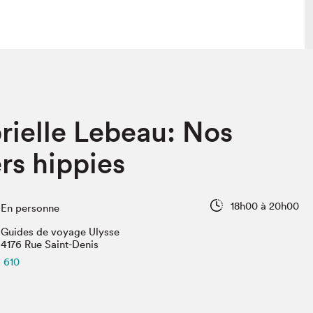
lais
Salon dans la ville et en ligne
rielle Lebeau: Nos
tion
Programmation dans la ville
colaires Hydro-Québec
Programmation en ligne
rs hippies
Vidéos et balados
xposant·e·s
18h00 à 20h00
En personne
teur·rice·s
Guides de voyage Ulysse
4176 Rue Saint-Denis
610