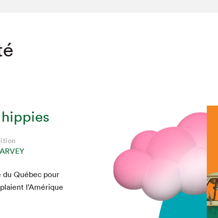
té
 hippies
ition
HARVEY
oire du Québec pour
u­plaient l’Amérique