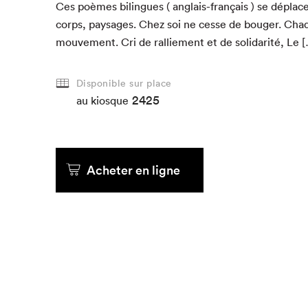
Ces poèmes bilingues ( anglais-français ) se dépla­cent
corps, paysages. Chez soi ne cesse de bouger. Ch
mou­ve­ment. Cri de ral­liement et de sol­i­dar­ité, Le 
Disponible sur place
2425
au kiosque
Acheter en ligne