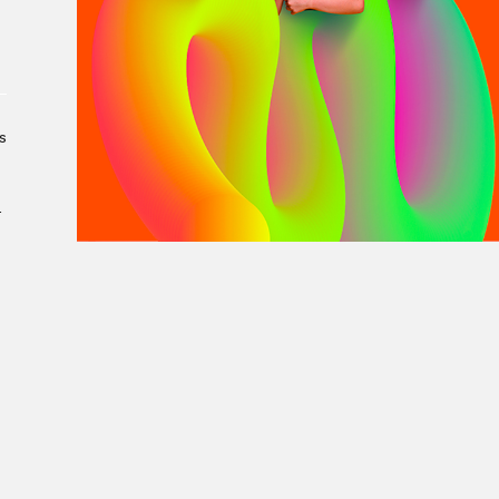
À propos du Salon
Liste des exposant·e·s
Liste des auteur·rice·s
s
­