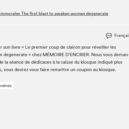
Espace ado | Lis-moi MTL
Espace des tout-petits
s immorales The first blast to awaken women degenerate
Espace Radio-Canada
La cabane à culture
Françai
La Maison des libraires
Le Salon dans ta classe
 son livre « Le pre­mier coup de cla­iron pour réveiller les
 degen­er­ate » chez
MÉMOIRE
D’EN­CRIER. Nous vous deman
Liseur Public
e la séance de dédi­caces à la caisse du kiosque indiqué plus
Matinées scolaires Hydro-Québec
es, vous devrez vous faire remet­tre un coupon au kiosque.
Narra
Vitrine du Festival littéraire international Metropolis
bleu au SLM
raines