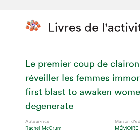
Livres de l'activi
Le premier coup de clairon
réveiller les femmes immor
first blast to awaken wom
degenerate
Que cher
Auteur·rice
Maison d'éd
Rachel McCrum
MÉMOIRE 