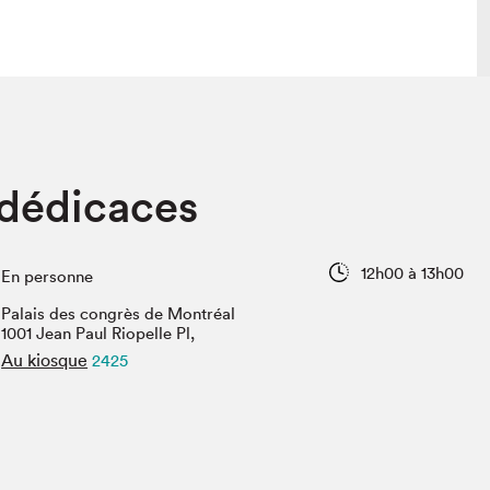
lais
Salon dans la ville et en ligne
dédicaces
tion
Programmation dans la ville
colaires Hydro-Québec
Programmation en ligne
Vidéos et balados
12h00 à 13h00
En personne
xposant·e·s
Palais des congrès de Montréal
teur·rice·s
1001 Jean Paul Riopelle Pl,
Au kiosque
2425