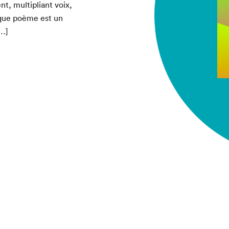
, mul­ti­pli­ant voix,
aque poème est un
[…]