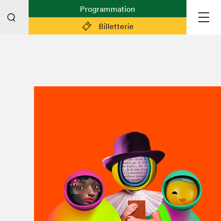
Programmation
Billetterie
Liens pratiques
Plan du Salon
Préparer sa visite
Partenaires
Espace médias
Espace exposant·e·s
Espace enseignant·e·s
Espace participant⋅e⋅s
Espace Salon dans la ville
Espace bénévoles
Devenir bénévole