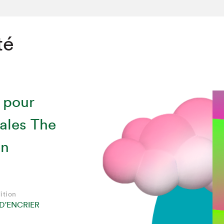
té
 pour
ales The
en
chez-vous?
ition
D'ENCRIER