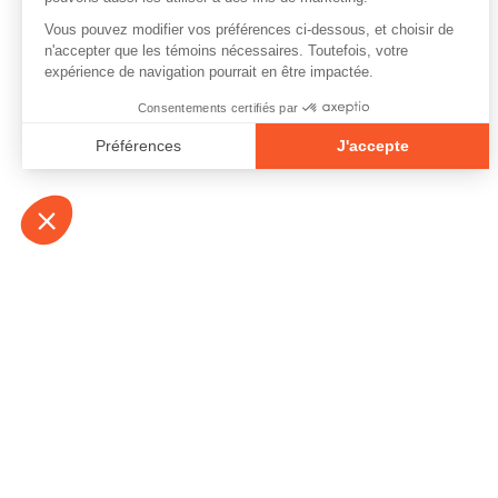
À propos
Contact
Emplois
Devenir bénévo
Espace médias
Vidéos et balad