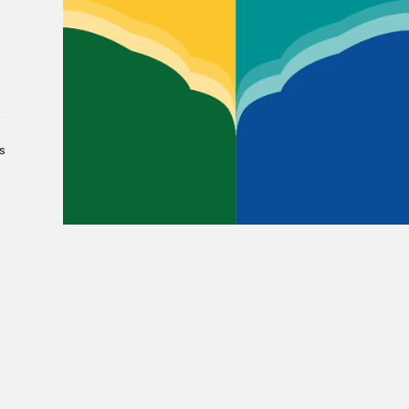
À propos du Salon
Liste des exposant·e·s
Liste des auteur·rice·s
s