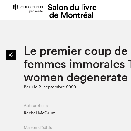
Préparer sa visite
Salon au Pa
Le premier coup de c
Horaires et tarifs
Programma
femmes immorales Th
Plan du Salon
Matinées s
Se rendre au Salon
SLM PRO
women degenerate
Accessibilité
Liste des e
Paru le 21 septembre 2020
Restauration
Liste des au
Code de conduite
Auteur·rice·s
Rachel McCrum
Projets partenaires
Maison d'édition