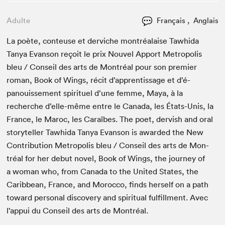
Adulte
Français , Anglais
La poète, con­teuse et der­viche mon­tréalaise Tawhi­da
Tanya Evan­son reçoit le prix Nou­v­el Apport Metrop­o­lis
bleu / Con­seil des arts de Mon­tréal pour son pre­mier
roman, Book of Wings, réc­it d’ap­pren­tis­sage et d’é­
panouisse­ment spir­ituel d’une femme, Maya, à la
recherche d’elle-même entre le Cana­da, les États-Unis, la
France, le Maroc, les Caraïbes. The poet, dervish and oral
sto­ry­teller Tawhi­da Tanya Evan­son is award­ed the New
Con­tri­bu­tion Metrop­o­lis bleu / Con­seil des arts de Mon­
tréal for her debut nov­el, Book of Wings, the jour­ney of
a woman who, from Cana­da to the Unit­ed States, the
Caribbean, France, and Moroc­co, finds her­self on a path
toward per­son­al dis­cov­ery and spir­i­tu­al ful­fill­ment. Avec
l’appui du Con­seil des arts de Montréal.