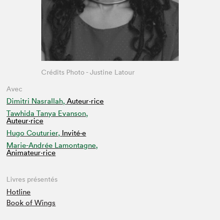
Crédits Photo - Justine Latour
Avec
Dimitri Nasrallah,
Auteur·rice
Tawhida Tanya Evanson,
Auteur·rice
Hugo Couturier,
Invité⋅e
Marie-Andrée Lamontagne,
Animateur⋅rice
Livres présentés
Hotline
Book of Wings