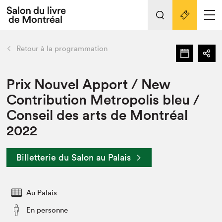
L'événement
Nos activités
retour
Retour à la programmation
Préparer sa visite au Salon
Liens pratiques
Prix Nouvel Apport / New
Contribution Metropolis bleu /
Préparer sa visite
Conseil des arts de Montréal
Actualités
2022
Salon au Palais
SLM PRO
Salon dans la ville et en ligne
Billetterie du Salon au Palais
Projets partenaires
Espace exposant⋅e⋅s
Au Palais
Espace enseignant·e·s
En personne