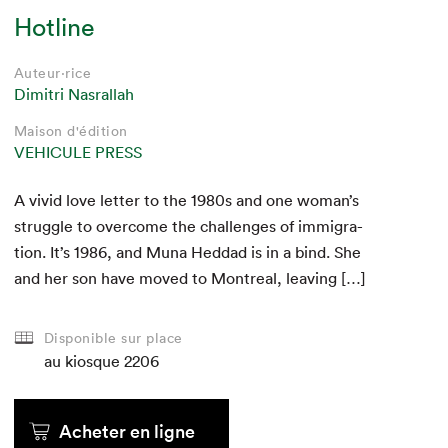
Hotline
Auteur·rice
Auteur·rice
Auteur·rice
Auteur·rice
Auteur·rice
Auteur·rice
Tawhida Tanya Evanson
Tawhida Tanya Evanson
Tawhida Tanya Evanson
Dimitri Nasrallah
Dimitri Nasrallah
Dimitri Nasrallah
Maison d'édition
Maison d'édition
Maison d'édition
Maison d'édition
Maison d'édition
Maison d'édition
VEHICULE PRESS
VEHICULE PRESS
VEHICULE PRESS
VEHICULE PRESS
VEHICULE PRESS
VEHICULE PRESS
A vivid love let­ter to the
1980
1980
1980
s and one woman’s
strug­gle to over­come the chal­lenges of immi­gra­
tion. It’s
1986
1986
1986
, and Muna Hed­dad is in a bind. She
and her son have moved to Mon­tre­al, leaving […]
Disponible sur place
au kiosque
au kiosque
au kiosque
2206
au kiosque
au kiosque
au kiosque
Acheter en ligne
Acheter en ligne
Acheter en ligne