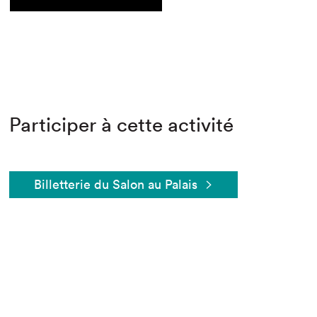
Acheter en ligne
Acheter en ligne
Acheter en ligne
Participer à cette activité
Que cherchez-vous?
Billetterie du Salon au Palais