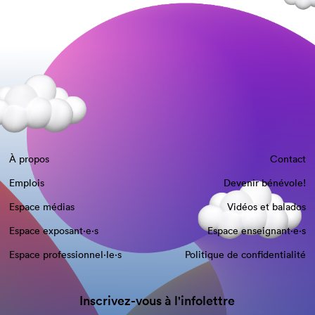
À propos
Contact
Emplois
Devenir bénévole!
Espace médias
Vidéos et balados
Espace exposant·e⋅s
Espace enseignant·e⋅s
Espace professionnel·le⋅s
Politique de confidentialité
Inscrivez-vous à l'infolettre