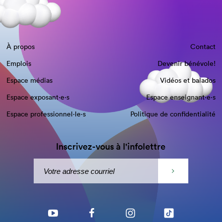
À propos
Contact
Emplois
Devenir bénévole!
Espace médias
Vidéos et balados
Espace exposant·e⋅s
Espace enseignant·e⋅s
Espace professionnel·le⋅s
Politique de confidentialité
Inscrivez-vous à l'infolettre