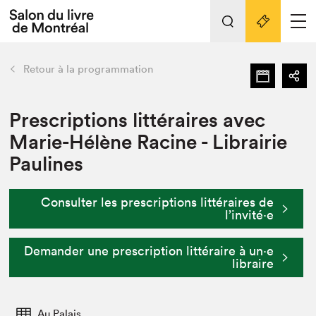
L'événement
Nos activités
retour
Retour à la programmation
Préparer sa visite au Salon
Liens pratiques
Prescriptions littéraires avec
Marie-Hélène Racine - Librairie
Préparer sa visite
Paulines
Actualités
Salon au Palais
Consulter les prescriptions littéraires de
SLM PRO
l’invité⋅e
Salon dans la ville et en ligne
Demander une prescription littéraire à un⋅e
Projets partenaires
Espace exposant⋅e⋅s
libraire
Espace enseignant·e·s
Au Palais