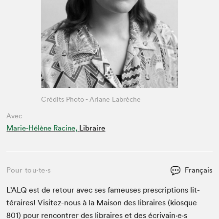
Crédits Photo - Ariane Labrèche
Avec
Marie-Hélène Racine,
Libraire
Pour tou⋅te⋅s
Français
L’
ALQ
est de retour avec ses fameuses pre­scrip­tions lit­
téraires! Vis­itez-nous à la Mai­son des libraires (kiosque
801
) pour ren­con­tr­er des libraires et des écrivain·e·s