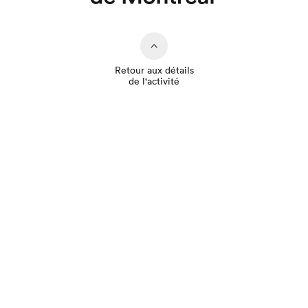
Retour aux détails
de l'activité
Que cherchez-vous?