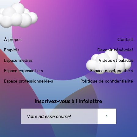
À propos
Contact
Emplois
Devenir bénévole!
Espace médias
Vidéos et balados
Espace exposant·e⋅s
Espace enseignant·e⋅s
Espace professionnel·le⋅s
Politique de confidentialité
Inscrivez-vous à l'infolettre