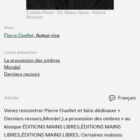
Crédits Photo - Éd. Mains libres - Patrick
Bourque
Avec
Pierre Ouellet,
Auteur·rice
Livres présentés
La procession des ombres
Monde!
Derniers recours
Adulte
Français
Venez ren­con­tr­er Pierre Ouel­let et faire dédi­cac­er «
Derniers recours,Monde!,La pro­ces­sion des ombres » au
kiosque
ÉDI­TIONS
MAINS
LIBRES
,
ÉDITIONS
MAINS
LIBRES
,
ÉDITIONS
MAINS
LIBRES
. Cer­taines maisons