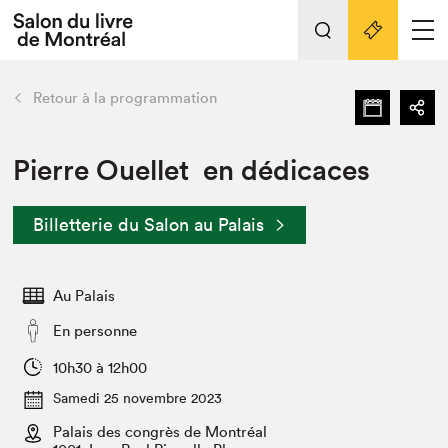
L'événement
Nos activités
retour
Retour à la programmation
Préparer sa visite au Salon
Liens pratiques
Pierre Ouellet en dédicaces
Préparer sa visite
Billetterie du Salon au Palais
Actualités
Salon au Palais
Au Palais
SLM PRO
Salon dans la ville et en ligne
En personne
Projets partenaires
10h30 à 12h00
Espace exposant⋅e⋅s
Samedi 25 novembre 2023
Espace enseignant·e·s
Palais des congrès de Montréal