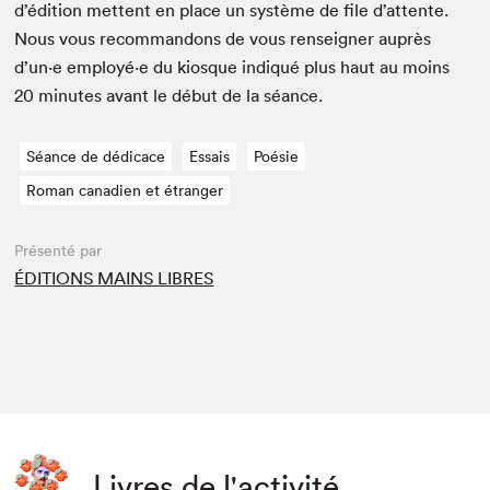
d’édi­tion met­tent en place un sys­tème de file d’at­tente.
Nous vous recom­man­dons de vous ren­seign­er auprès
d’un·e employé·e du kiosque indiqué plus haut au moins
20
min­utes avant le début de la séance.
Séance de dédicace
Essais
Poésie
Roman canadien et étranger
Présenté par
ÉDITIONS MAINS LIBRES
Livres de l'activité