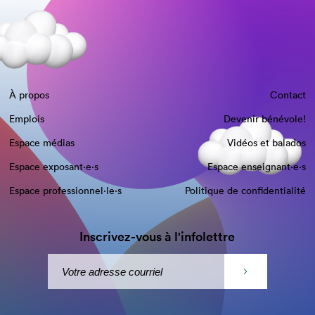
À propos
Contact
Emplois
Devenir bénévole!
Espace médias
Vidéos et balados
Espace exposant·e⋅s
Espace enseignant·e⋅s
Espace professionnel·le⋅s
Politique de confidentialité
Inscrivez-vous à l'infolettre