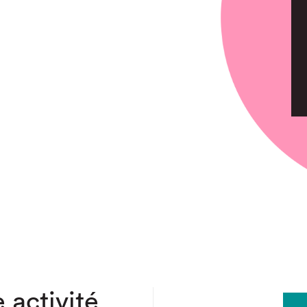
chez-vous?
 activité