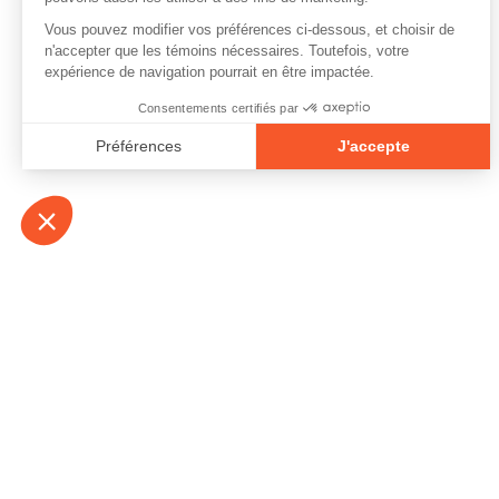
À propos
Contact
Emplois
Devenir bénévo
Espace médias
Vidéos et balad