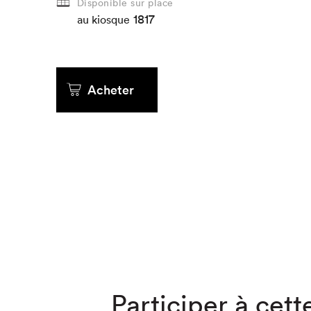
Disponible sur place
1817
au kiosque
Que cher
Acheter
Participer à cette