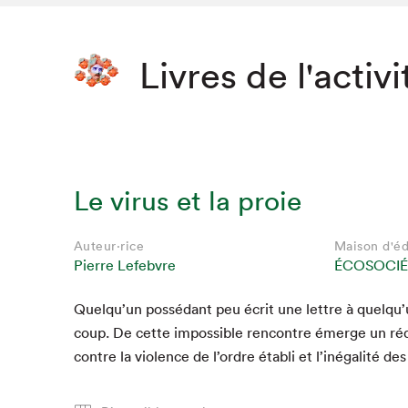
Livres de l'activi
Le virus et la proie
Auteur·rice
Maison d'éd
Pierre Lefebvre
ÉCOSOCIÉ
Quelqu’un pos­sé­dant peu écrit une let­tre à quelqu
coup. De cette impos­si­ble ren­con­tre émerge un réqu
con­tre la vio­lence de l’ordre établi et l’inégalité de