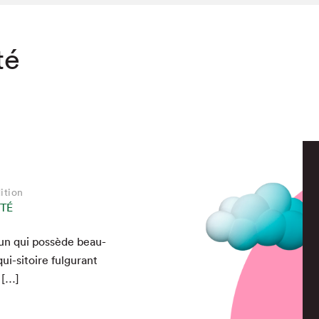
té
ition
TÉ
’un qui pos­sède beau­
i-sitoire ful­gu­rant
s […]