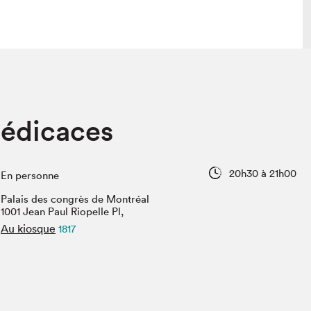
lais
Salon dans la ville et en ligne
dédicaces
tion
Programmation dans la ville
colaires Hydro-Québec
Programmation en ligne
Vidéos et balados
20h30 à 21h00
En personne
xposant·e·s
Palais des congrès de Montréal
teur·rice·s
1001 Jean Paul Riopelle Pl,
Au kiosque
1817