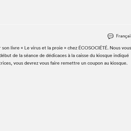
Espace ado | Lis-moi MTL
Espace des tout-petits
Espace Radio-Canada
La cabane à culture
Françai
La Maison des libraires
Le Salon dans ta classe
r son livre « Le virus et la proie » chez
ÉCOSO­CIÉTÉ
. Nous vou
début de la séance de dédi­caces à la caisse du kiosque indiqué
Liseur Public
utrices, vous devrez vous faire remet­tre un coupon au kiosque.
Matinées scolaires Hydro-Québec
Narra
Vitrine du Festival littéraire international Metropolis
bleu au SLM