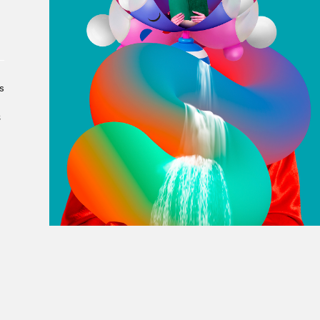
À propos du Salon
Liste des exposant·e·s
Liste des auteur·rice·s
s
s