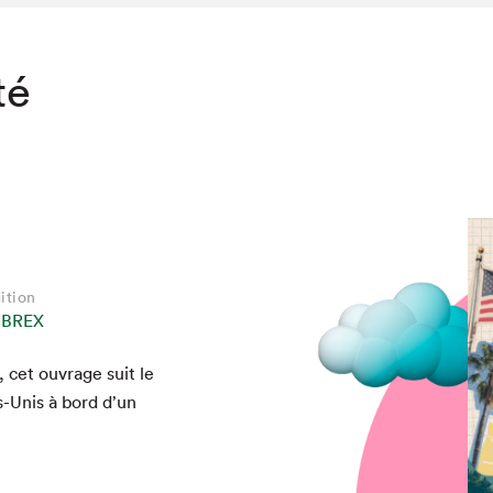
té
ition
IBREX
e, cet ouvrage suit le
ts-Unis à bord d’un