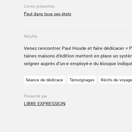
Café La Presse
Livres présentés
Espace Côte-des-Neiges
Paul dans tous ses états
Espace jeunesse présenté par Desjardins
Espace Zines
Adulte
La lecture en cadeau
Le grand jeu de lecture à voix haute du Salon du livre
Venez ren­con­tr­er Paul Houde et faire dédi­cac­er «
de Montréal
taines maisons d’édi­tion met­tent en place un sys­t
Lettres québécoises au Salon
seign­er auprès d’un·e employé·e du kiosque indiqu
Louisiane enracinée et branchée
Mur des illustrateur·rice·s
Séance de dédicace
Témoignages
Récits de voyag
SLM PRO
Zone Manga
Présenté par
LIBRE EXPRESSION