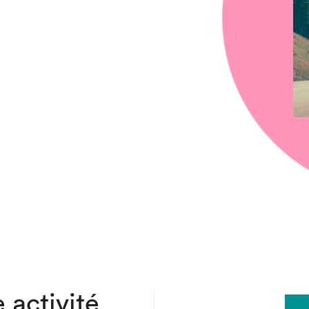
chez-vous?
 activité