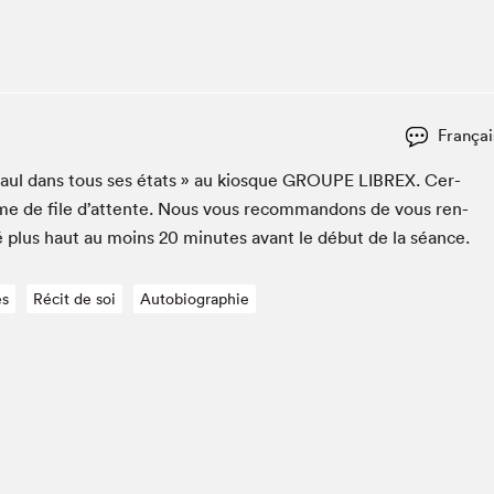
Espace ado | Lis-moi MTL
Espace des tout-petits
Espace Radio-Canada
La cabane à culture
Françai
La Maison des libraires
Le Salon dans ta classe
 Paul dans tous ses états » au kiosque
GROUPE
LIBREX
. Cer­
ème de file d’at­tente. Nous vous recom­man­dons de vous ren­
Liseur Public
é plus haut au moins
20
min­utes avant le début de la séance.
Matinées scolaires Hydro-Québec
Narra
es
Récit de soi
Autobiographie
Vitrine du Festival littéraire international Metropolis
bleu au SLM