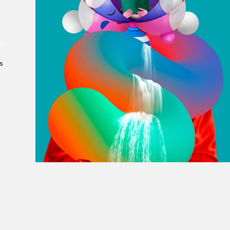
À propos du Salon
Liste des exposant·e·s
Liste des auteur·rice·s
s