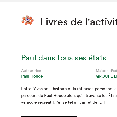
Livres de l'activi
Paul dans tous ses états
Auteur·rice
Maison d'éd
Paul Houde
GROUPE L
Entre l’évasion, l’histoire et la réflex­ion per­son­nell
par­cours de Paul Houde alors qu’il tra­verse les Éta
véhicule récréatif. Pen­sé tel un car­net de […]