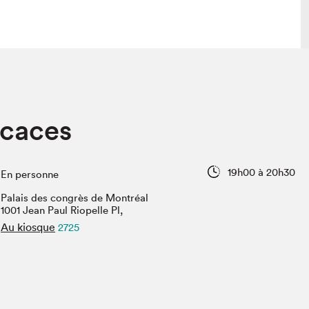
lais
Salon dans la ville et en ligne
icaces
tion
Programmation dans la ville
colaires Hydro-Québec
Programmation en ligne
Vidéos et balados
19h00 à 20h30
En personne
xposant·e·s
Palais des congrès de Montréal
teur·rice·s
1001 Jean Paul Riopelle Pl,
Au kiosque
2725