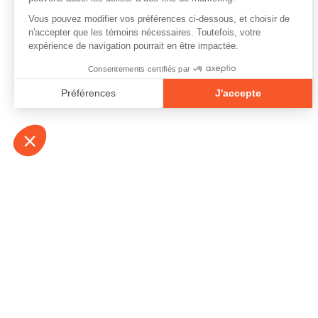
À propos
Contact
Emplois
Devenir bénévo
Espace médias
Vidéos et balad