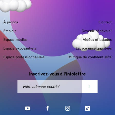
À propos
Contact
Emplois
Devenir bénévole!
Espace médias
Vidéos et balados
Espace exposant·e⋅s
Espace enseignant·e⋅s
Espace professionnel·le⋅s
Politique de confidentialité
Inscrivez-vous à l'infolettre