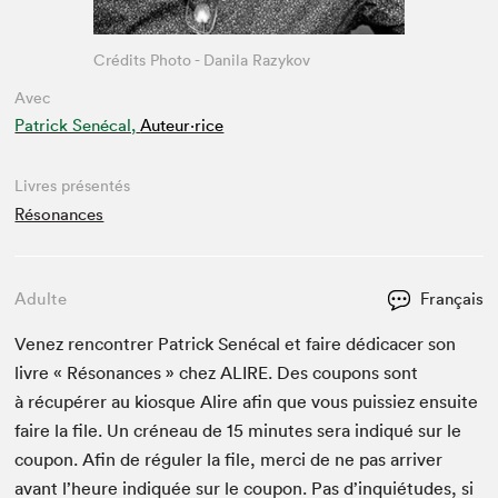
Crédits Photo - Danila Razykov
Avec
Patrick Senécal,
Auteur·rice
Livres présentés
Résonances
Adulte
Français
Venez ren­con­tr­er Patrick Sené­cal et faire dédi­cac­er son
livre « Réso­nances » chez
ALIRE
. Des coupons sont
à récupér­er au kiosque Alire afin que vous puissiez ensuite
faire la file. Un créneau de
15
min­utes sera indiqué sur le
coupon. Afin de réguler la file, mer­ci de ne pas arriv­er
avant l’heure indiquée sur le coupon. Pas d’inquiétudes, si