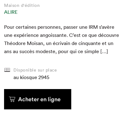
Maison d'édition
ALIRE
Pour cer­taines per­son­nes, pass­er une
IRM
s’avère
une expéri­ence angois­sante. C’est ce que décou­vre
Théodore Moisan, un écrivain de cinquante et un
ans au suc­cès mod­este, pour qui ce simple […]
Disponible sur place
au kiosque
2945
Acheter en ligne