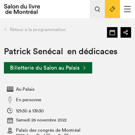
L'événement
Nos activités
retour
Retour à la programmation
Préparer sa visite au Salon
Liens pratiques
Patrick Senécal en dédicaces
Préparer sa visite
Billetterie du Salon au Palais
Actualités
Salon au Palais
Au Palais
SLM PRO
Salon dans la ville et en ligne
En personne
Projets partenaires
12h30 à 13h30
Espace exposant⋅e⋅s
Samedi 26 novembre 2022
Espace enseignant·e·s
Palais des congrès de Montréal