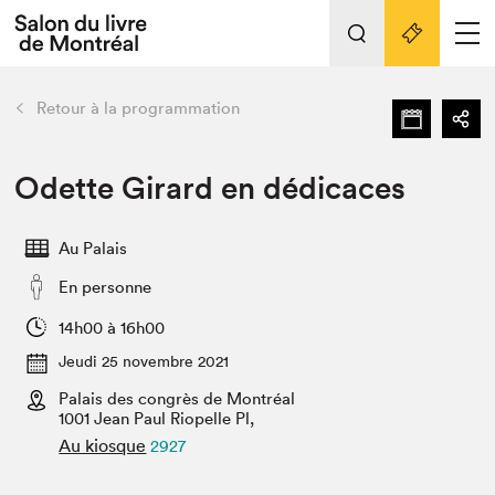
L'événement
Nos activités
retour
Retour à la programmation
Préparer sa visite au Salon
Liens pratiques
Odette Girard en dédicaces
Préparer sa visite
Au Palais
Actualités
En personne
Salon au Palais
SLM PRO
14h00 à 16h00
Salon dans la ville et en ligne
Jeudi 25 novembre 2021
Palais des congrès de Montréal
Projets partenaires
Espace exposant⋅e⋅s
1001 Jean Paul Riopelle Pl,
Au kiosque
2927
Espace enseignant·e·s