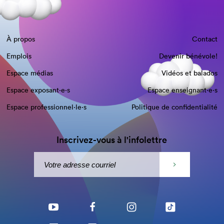
À propos
Contact
Emplois
Devenir bénévole!
Espace médias
Vidéos et balados
Espace exposant·e⋅s
Espace enseignant·e⋅s
Espace professionnel·le⋅s
Politique de confidentialité
Inscrivez-vous à l'infolettre