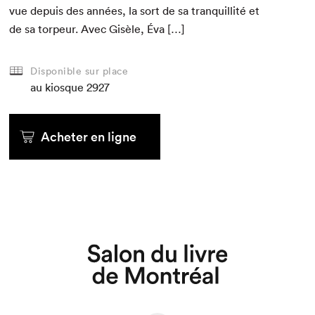
vue depuis des années, la sort de sa tran­quil­lité et
de sa tor­peur. Avec Gisèle, Éva […]
Disponible sur place
au kiosque
2927
Acheter en ligne
Que cherchez-vous?