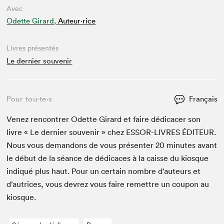
Avec
Odette Girard,
Auteur·rice
Livres présentés
Le dernier souvenir
Pour tou⋅te⋅s
Français
Venez ren­con­tr­er Odette Girard et faire dédi­cac­er son
livre « Le dernier sou­venir » chez
ESSOR-LIVRES
ÉDI­TEUR
.
Nous vous deman­dons de vous présen­ter
20
min­utes avant
le début de la séance de dédi­caces à la caisse du kiosque
indiqué plus haut. Pour un cer­tain nom­bre d’auteurs et
d’autrices, vous devrez vous faire remet­tre un coupon au
kiosque.