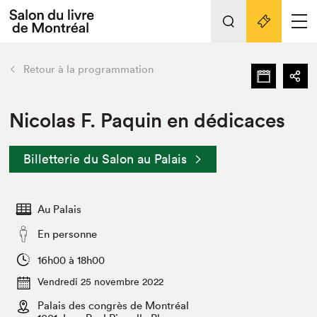
L'événement
Nos activités
retour
Retour à la programmation
Préparer sa visite au Salon
Liens pratiques
Nicolas F. Paquin en dédicaces
Préparer sa visite
Billetterie du Salon au Palais
Actualités
Salon au Palais
Au Palais
SLM PRO
Salon dans la ville et en ligne
En personne
Projets partenaires
16h00 à 18h00
Espace exposant⋅e⋅s
Vendredi 25 novembre 2022
Espace enseignant·e·s
Palais des congrès de Montréal