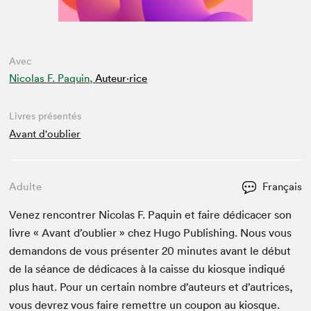
Avec
Nicolas F. Paquin,
Auteur·rice
Livres présentés
Avant d'oublier
Adulte
Français
Venez ren­con­tr­er Nico­las F. Paquin et faire dédi­cac­er son
livre « Avant d’ou­bli­er » chez Hugo Pub­lish­ing. Nous vous
deman­dons de vous présen­ter
20
min­utes avant le début
de la séance de dédi­caces à la caisse du kiosque indiqué
plus haut. Pour un cer­tain nom­bre d’auteurs et d’autrices,
vous devrez vous faire remet­tre un coupon au kiosque.