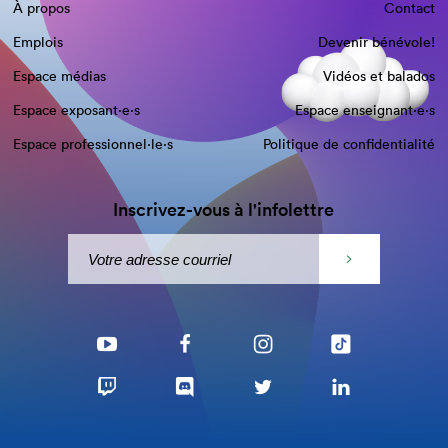
À propos
Contact
Emplois
Devenir bénévole!
Espace médias
Vidéos et balados
Espace exposant·e⋅s
Espace enseignant·e⋅s
Espace professionnel·le⋅s
Politique de confidentialité
Inscrivez-vous à l'infolettre