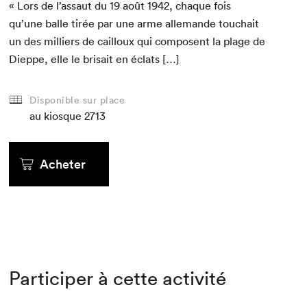
« Lors de l’assaut du
19
août
1942
, chaque fois
qu’une balle tirée par une arme alle­mande touchait
un des mil­liers de cail­loux qui com­posent la plage de
Dieppe, elle le bri­sait en éclats […]
Disponible sur place
au kiosque
2713
Acheter
Participer à cette activité