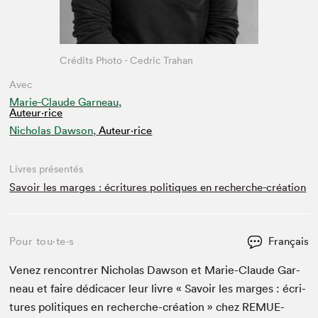
Crédits Photo - Cedric Trahan
Avec
Marie-Claude Garneau,
Auteur·rice
Nicholas Dawson,
Auteur·rice
Livres présentés
Savoir les marges : écritures politiques en recherche-création
Pour tou⋅te⋅s
Français
Venez ren­con­tr­er Nicholas Daw­son et Marie-Claude Gar­
neau et faire dédi­cac­er leur livre « Savoir les marges : écri­
t­ures poli­tiques en recherche-créa­tion » chez
REMUE-