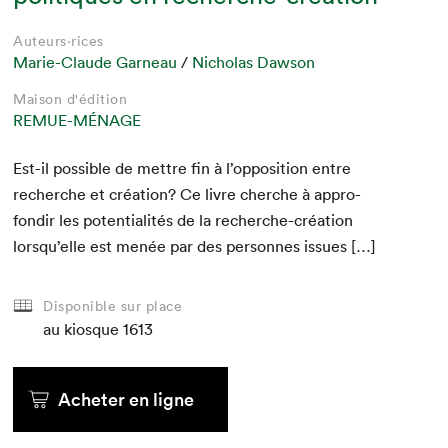
Auteurs·rices
Marie-Claude Garneau
/
Nicholas Dawson
Maison d'édition
REMUE-MÉNAGE
Est-il pos­si­ble de met­tre fin à l’opposition entre
recherche et créa­tion? Ce livre cherche à appro­
fondir les poten­tial­ités de la recherche-créa­tion
lorsqu’elle est menée par des per­son­nes issues […]
Disponible sur place
au kiosque
1613
Acheter en ligne