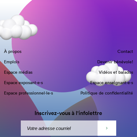
À propos
Contact
Emplois
Devenir bénévole!
Espace médias
Vidéos et balados
Espace exposant·e⋅s
Espace enseignant·e⋅s
Espace professionnel·le⋅s
Politique de confidentialité
Inscrivez-vous à l'infolettre