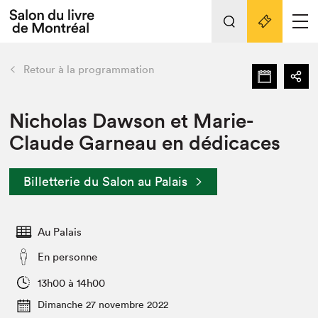
L'événement
Nos activités
retour
Retour à la programmation
Préparer sa visite au Salon
Liens pratiques
Nicholas Dawson et Marie-
Claude Garneau en dédicaces
Préparer sa visite
Actualités
Billetterie du Salon au Palais
Salon au Palais
SLM PRO
Salon dans la ville et en ligne
Au Palais
Projets partenaires
En personne
Espace exposant⋅e⋅s
13h00 à 14h00
Espace enseignant·e·s
Dimanche 27 novembre 2022