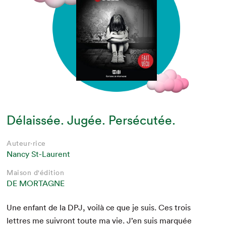
Délaissée. Jugée. Persécutée.
Auteur·rice
Nancy St-Laurent
Maison d'édition
DE MORTAGNE
Une enfant de la
DPJ
, voilà ce que je suis. Ces trois
let­tres me suiv­ront toute ma vie. J’en suis mar­quée