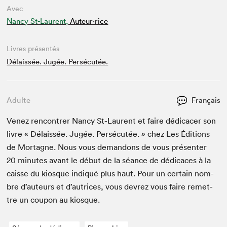
Avec
Nancy St-Laurent,
Auteur·rice
Livres présentés
Délaissée. Jugée. Persécutée.
Adulte
Français
Venez ren­con­tr­er Nan­cy St-Lau­rent et faire dédi­cac­er son
livre « Délais­sée. Jugée. Per­sé­cutée. » chez Les Édi­tions
de Mortagne. Nous vous deman­dons de vous présen­ter
20
min­utes avant le début de la séance de dédi­caces à la
caisse du kiosque indiqué plus haut. Pour un cer­tain nom­
bre d’auteurs et d’autrices, vous devrez vous faire remet­
tre un coupon au kiosque.