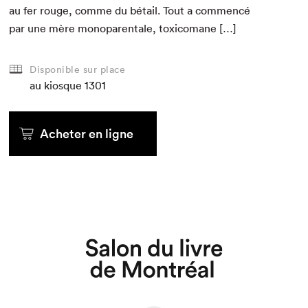
au fer rouge, comme du bétail. Tout a com­mencé
par une mère mono­parentale, toxicomane […]
Disponible sur place
au kiosque
1301
Acheter en ligne
Que cherchez-vous?