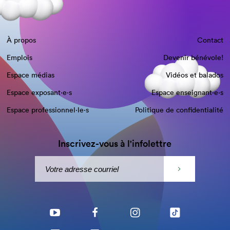
À propos
Contact
Emplois
Devenir bénévole!
Espace médias
Vidéos et balados
Espace exposant·e⋅s
Espace enseignant·e⋅s
Espace professionnel·le⋅s
Politique de confidentialité
Inscrivez-vous à l'infolettre