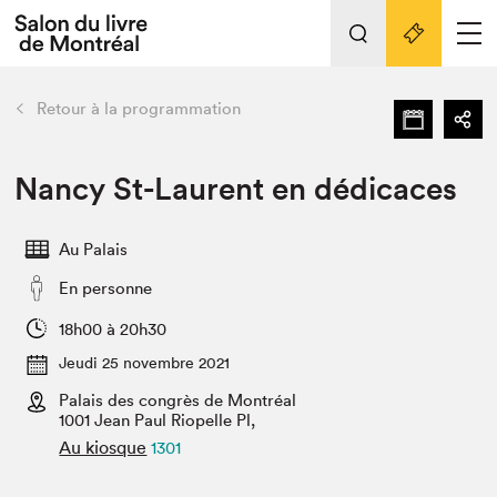
L'événement
Nos activités
retour
Retour à la programmation
Préparer sa visite au Salon
Liens pratiques
Nancy St-Laurent en dédicaces
Préparer sa visite
Au Palais
Actualités
En personne
Salon au Palais
SLM PRO
18h00 à 20h30
Salon dans la ville et en ligne
Jeudi 25 novembre 2021
Palais des congrès de Montréal
Projets partenaires
Espace exposant⋅e⋅s
1001 Jean Paul Riopelle Pl,
Au kiosque
1301
Espace enseignant·e·s