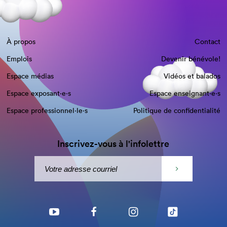
À propos
Contact
Emplois
Devenir bénévole!
Espace médias
Vidéos et balados
Espace exposant·e⋅s
Espace enseignant·e⋅s
Espace professionnel·le⋅s
Politique de confidentialité
Inscrivez-vous à l'infolettre