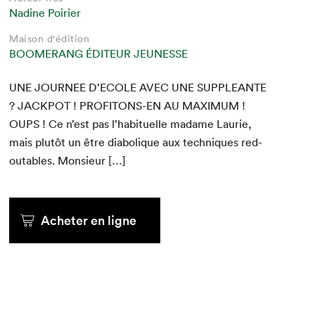
Nadine Poirier
Maison d'édition
BOOMERANG ÉDITEUR JEUNESSE
UNE
JOURNEE
D’ECOLE
AVEC
UNE
SUP­PLEANTE
?
JACK­POT
!
PROF­I­TONS-EN
AU
MAX­I­MUM
!
OUPS
! Ce n’est pas l’habituelle madame Lau­rie,
mais plutôt un être dia­bolique aux tech­niques red­
outa­bles. Monsieur […]
Acheter en ligne