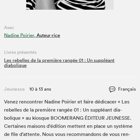
Avec
Nadine Poirier,
Auteur·rice
Livres présentés
Les rebelles de la première rangée 01 : Un suppléant
diabolique
Jeunesse
10 à 13 ans
Français
Venez ren­con­tr­er Nadine Poiri­er et faire dédi­cac­er « Les
rebelles de la pre­mière rangée
01
: Un sup­pléant dia­
bolique » au kiosque
BOOMERANG
ÉDI­TEUR
JEUNESSE
.
Cer­taines maisons d’édi­tion met­tent en place un sys­tème
de file d’at­tente. Nous vous recom­man­dons de vous ren­