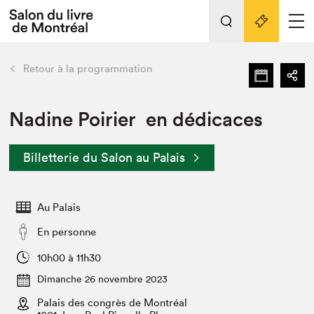
L'événement
Nos activités
retour
Retour à la programmation
Préparer sa visite au Salon
Liens pratiques
Nadine Poirier en dédicaces
Préparer sa visite
Billetterie du Salon au Palais
Actualités
Salon au Palais
Au Palais
SLM PRO
Salon dans la ville et en ligne
En personne
Projets partenaires
10h00 à 11h30
Espace exposant⋅e⋅s
Dimanche 26 novembre 2023
Espace enseignant·e·s
Palais des congrès de Montréal