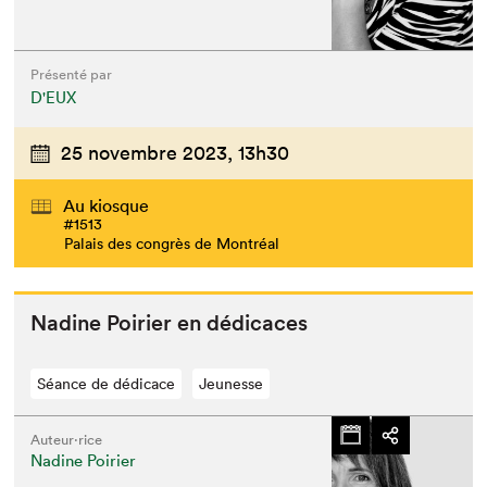
Présenté par
D'EUX
25 novembre 2023,
13h30
Au kiosque
#1513
Palais des congrès de Montréal
Nadine Poiri­er en dédicaces
Séance de dédicace
Jeunesse
Auteur·rice
Nadine Poirier