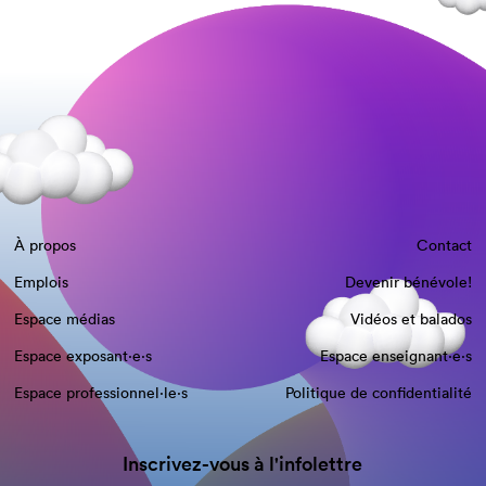
À propos
Contact
Emplois
Devenir bénévole!
Espace médias
Vidéos et balados
Espace exposant·e⋅s
Espace enseignant·e⋅s
Espace professionnel·le⋅s
Politique de confidentialité
Inscrivez-vous à l'infolettre