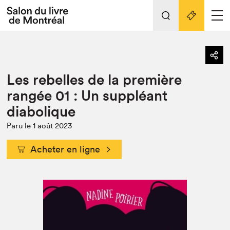
L'événement
Nos activités
retour
Les rebelles de la première
Préparer sa visite au Salon
Liens pratiques
rangée 01 : Un suppléant
diabolique
Préparer sa visite
Actualités
Paru le 1 août 2023
Salon au Palais
Acheter en ligne
SLM PRO
Salon dans la ville et en ligne
Projets partenaires
Espace exposant⋅e⋅s
Espace enseignant·e·s