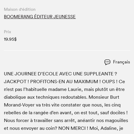
Maison d'édition
BOOMERANG ÉDITEUR JEUNESSE
Prix
19.95$
Français
UNE
JOURNEE
D’ECOLE
AVEC
UNE
SUP­PLEANTE
?
JACK­POT
!
PROF­I­TONS-EN
AU
MAX­I­MUM
!
OUPS
! Ce
n’est pas l’habituelle madame Lau­rie, mais plutôt un être
dia­bolique aux tech­niques red­outa­bles. Mon­sieur Burt
Morand-Voy­er va très vite con­stater que nous, les cinq
rebelles de la rangée d’en avant, on est tout, sauf dociles !
Nous forcer à tra­vailler sans arrêt, anéan­tir nos magouilles
et nous envoy­er au coin?
NON
MER­CI
! Moi, Ada­line, je