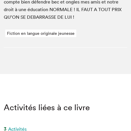
compte bien défendre bec et ongles mes amis et notre
droit à une édu­ca­tion
NOR­MALE
!
IL
FAUT
A
TOUT
PRIX
QU’ON
SE
DEBAR­RASSE
DE
LUI
!
Fiction en langue originale jeunesse
Activités liées à ce livre
3
Activités