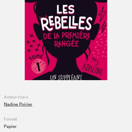
Espace médias
Auteur·rice·s
Nadine Poirier
Format
Papier