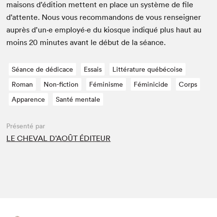
maisons d’édi­tion met­tent en place un sys­tème de file
d’at­tente. Nous vous recom­man­dons de vous ren­seign­er
auprès d’un·e employé·e du kiosque indiqué plus haut au
moins
20
min­utes avant le début de la séance.
Séance de dédicace
Essais
Littérature québécoise
Roman
Non-fiction
Féminisme
Féminicide
Corps
Apparence
Santé mentale
Présenté par
LE CHEVAL D'AOÛT ÉDITEUR