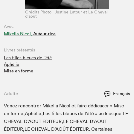
Crédits Photo - Justine Latour et Le Cheval
d'août
Avec
Mikella Nicol,
Auteur·rice
Livres présentés
Les filles bleues de l'été
Aphélie
Mise en forme
Adulte
Français
Venez ren­con­tr­er Mikel­la Nicol et faire dédi­cac­er « Mise
en forme,Aphélie,Les filles bleues de l’été » au kiosque
LE
CHEVAL
D’AOÛT
ÉDITEUR
,
LE
CHEVAL
D’AOÛT
ÉDITEUR
,
LE
CHEVAL
D’AOÛT
ÉDI­TEUR
. Cer­taines