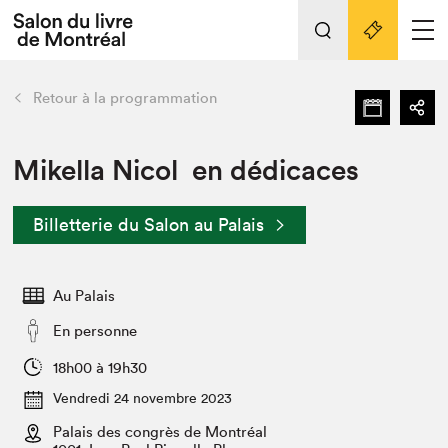
L'événement
Nos activités
retour
Retour à la programmation
Préparer sa visite au Salon
Liens pratiques
Mikella Nicol en dédicaces
Préparer sa visite
Billetterie du Salon au Palais
Actualités
Salon au Palais
Au Palais
SLM PRO
Salon dans la ville et en ligne
En personne
Projets partenaires
18h00 à 19h30
Espace exposant⋅e⋅s
Vendredi 24 novembre 2023
Espace enseignant·e·s
Palais des congrès de Montréal