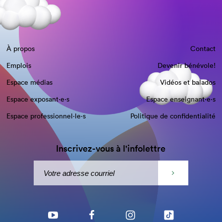
À propos
Contact
Emplois
Devenir bénévole!
Espace médias
Vidéos et balados
Espace exposant·e⋅s
Espace enseignant·e⋅s
Espace professionnel·le⋅s
Politique de confidentialité
Inscrivez-vous à l'infolettre