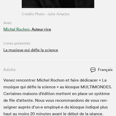
Crédits Photo - Julie Artacho
Avec
Michel Rochon,
Auteur·rice
Livres présentés
La musique qui défie la science
Adulte
Français
Venez ren­con­tr­er Michel Rochon et faire dédi­cac­er « La
musique qui défie la sci­ence » au kiosque
MUL­TI­MON­DES
.
Cer­taines maisons d’édi­tion met­tent en place un sys­tème
de file d’at­tente. Nous vous recom­man­dons de vous ren­
seign­er auprès d’un·e employé·e du kiosque indiqué plus
haut au moins
20
min­utes avant le début de la séance.