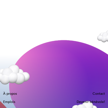
À propos
Contact
Emplois
Devenir bénévole!