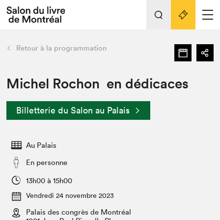
L'événement
Nos activités
retour
Retour à la programmation
Préparer sa visite au Salon
Liens pratiques
Michel Rochon en dédicaces
Préparer sa visite
Billetterie du Salon au Palais
Actualités
Salon au Palais
Au Palais
SLM PRO
Salon dans la ville et en ligne
En personne
Projets partenaires
13h00 à 15h00
Espace exposant⋅e⋅s
Vendredi 24 novembre 2023
Espace enseignant·e·s
Palais des congrès de Montréal