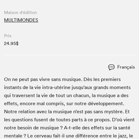
Maison d'édition
MULTIMONDES
Prix
24.95$
Français
On ne peut pas vivre sans musique. Dès les pre­miers
instants de la vie intra-utérine jusqu’aux grands moments
qui tra­versent la vie de tout un cha­cun, la musique a des
effets, encore mal com­pris, sur notre développe­ment.
Notre rela­tion avec la musique n’est pas sans mys­tère. Et
les ques­tions fusent de toutes parts à ce pro­pos. D’où vient
notre besoin de musique ? A‑t-elle des effets sur la san­té
men­tale ? Le cerveau fait-il une dif­férence entre le jazz, le