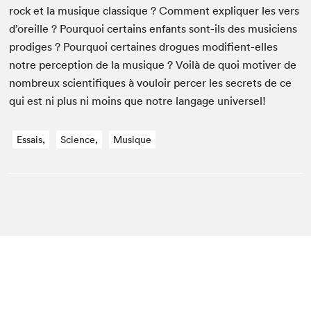
rock et la musique clas­sique ? Com­ment expli­quer les vers
d’oreille ? Pourquoi cer­tains enfants sont-ils des musi­ciens
prodi­ges ? Pourquoi cer­taines drogues mod­i­fient-elles
notre per­cep­tion de la musique ? Voilà de quoi motiv­er de
nom­breux sci­en­tifiques à vouloir percer les secrets de ce
qui est ni plus ni moins que notre lan­gage universel!
Essais,
Science,
Musique