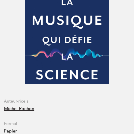
Espace médias
Auteur·rice·s
Michel Rochon
Format
Papier