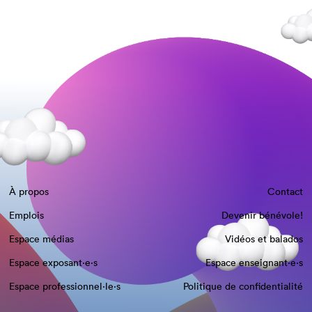
À propos
Contact
Emplois
Devenir bénévole!
Espace médias
Vidéos et balados
Espace exposant·e⋅s
Espace enseignant·e⋅s
Espace professionnel·le⋅s
Politique de confidentialité