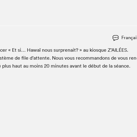
Espace ado | Lis-moi MTL
Espace des tout-petits
Espace Radio-Canada
La cabane à culture
Françai
La Maison des libraires
Le Salon dans ta classe
cac­er « Et si… Hawaï nous sur­pre­nait? » au kiosque Z’AILÉES.
ys­tème de file d’at­tente. Nous vous recom­man­dons de vous ren
Liseur Public
é plus haut au moins
20
min­utes avant le début de la séance.
Matinées scolaires Hydro-Québec
Narra
Vitrine du Festival littéraire international Metropolis
bleu au SLM