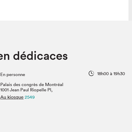
lais
Salon dans la ville et en ligne
en dédicaces
tion
Programmation dans la ville
colaires Hydro-Québec
Programmation en ligne
Vidéos et balados
18h00 à 19h30
En personne
xposant·e·s
Palais des congrès de Montréal
teur·rice·s
1001 Jean Paul Riopelle Pl,
Au kiosque
2549