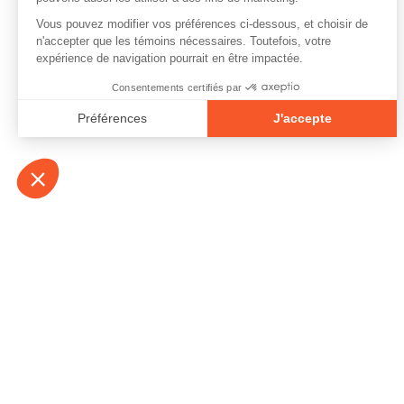
À propos
Contact
Emplois
Devenir bénévo
Espace médias
Vidéos et balad