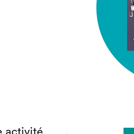
chez-vous?
 activité