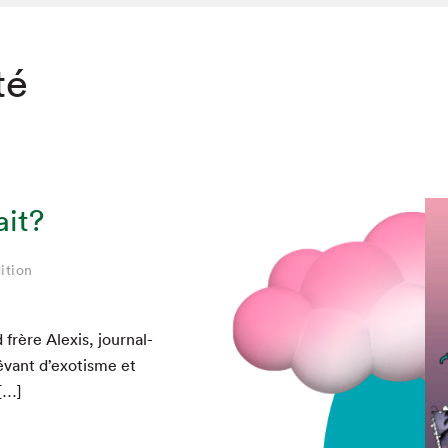
té
ait?
ition
rère Alex­is, jour­nal­
êvant d’exotisme et
 […]