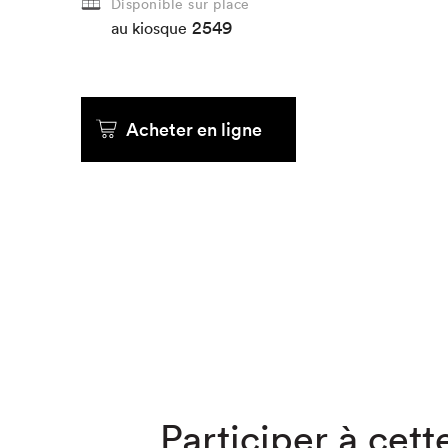
Disponible sur place
2549
au kiosque
Que cher
Acheter en ligne
Participer à cette