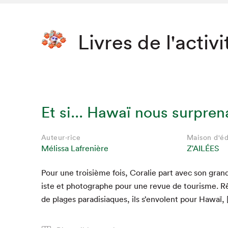
Livres de l'activi
Et si... Hawaï nous surpren
Auteur·rice
Maison d'éd
Mélissa Lafrenière
Z'AILÉES
Pour une troisième fois, Coralie part avec son grand f
iste et pho­tographe pour une revue de tourisme. R
de plages par­a­disi­aques, ils s’en­v­o­lent pour Hawaï,