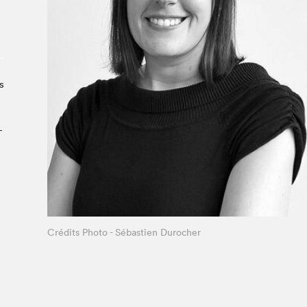
À propos du Salon
Liste des exposant·e·s
Liste des auteur·rice·s
s
­
Crédits Photo - Sébastien Durocher