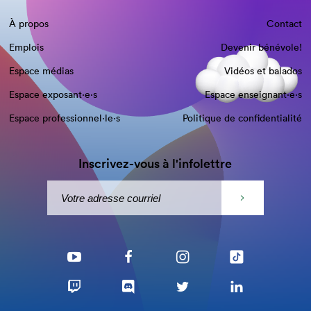
À propos
Contact
Emplois
Devenir bénévole!
Espace médias
Vidéos et balados
Espace exposant·e⋅s
Espace enseignant·e⋅s
Espace professionnel·le⋅s
Politique de confidentialité
Inscrivez-vous à l'infolettre