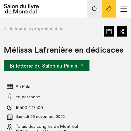
L'événement
Nos activités
retour
Retour à la programmation
Préparer sa visite au Salon
Liens pratiques
Mélissa Lafrenière en dédicaces
Préparer sa visite
Billetterie du Salon au Palais
Actualités
Salon au Palais
Au Palais
SLM PRO
Salon dans la ville et en ligne
En personne
Projets partenaires
16h00 à 17h00
Espace exposant⋅e⋅s
Samedi 26 novembre 2022
Espace enseignant·e·s
Palais des congrès de Montréal