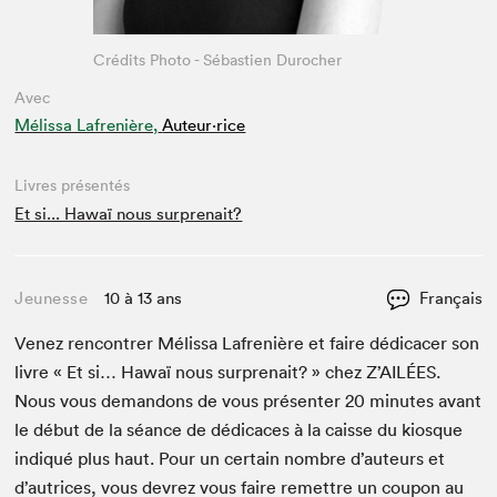
Crédits Photo - Sébastien Durocher
Avec
Mélissa Lafrenière,
Auteur·rice
Livres présentés
Et si... Hawaï nous surprenait?
Jeunesse
10 à 13 ans
Français
Venez ren­con­tr­er Mélis­sa Lafrenière et faire dédi­cac­er son
livre « Et si… Hawaï nous sur­pre­nait? » chez Z’AILÉES.
Nous vous deman­dons de vous présen­ter
20
min­utes avant
le début de la séance de dédi­caces à la caisse du kiosque
indiqué plus haut. Pour un cer­tain nom­bre d’auteurs et
d’autrices, vous devrez vous faire remet­tre un coupon au