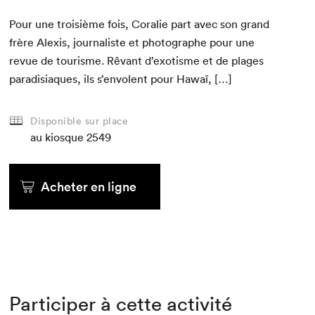
Pour une troisième fois, Coralie part avec son grand
frère Alex­is, jour­nal­iste et pho­tographe pour une
revue de tourisme. Rêvant d’exotisme et de plages
par­a­disi­aques, ils s’en­v­o­lent pour Hawaï, […]
Disponible sur place
au kiosque
2549
Acheter en ligne
Participer à cette activité