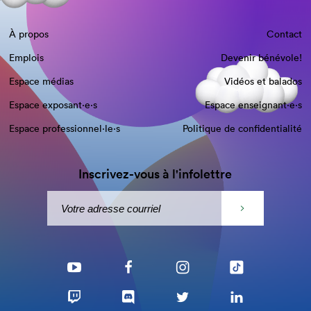
À propos
Contact
Emplois
Devenir bénévole!
Espace médias
Vidéos et balados
Espace exposant·e⋅s
Espace enseignant·e⋅s
Espace professionnel·le⋅s
Politique de confidentialité
Inscrivez-vous à l'infolettre