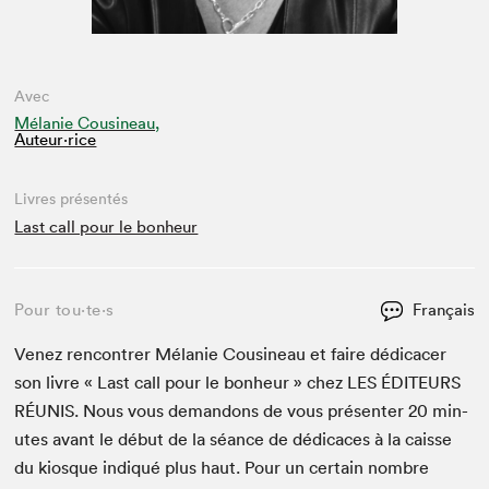
Avec
Mélanie Cousineau,
Auteur·rice
Livres présentés
Last call pour le bonheur
Pour tou⋅te⋅s
Français
Venez ren­con­tr­er Mélanie Cousineau et faire dédi­cac­er
son livre « Last call pour le bon­heur » chez
LES
ÉDI­TEURS
RÉU­NIS
. Nous vous deman­dons de vous présen­ter
20
min­
utes avant le début de la séance de dédi­caces à la caisse
du kiosque indiqué plus haut. Pour un cer­tain nom­bre