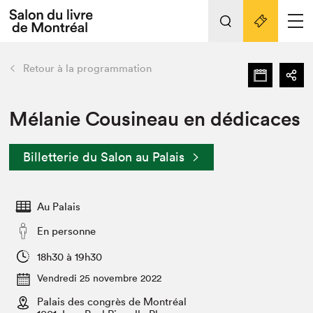
L'événement
Nos activités
retour
Retour à la programmation
Préparer sa visite au Salon
Liens pratiques
Mélanie Cousineau en dédicaces
Préparer sa visite
Billetterie du Salon au Palais
Actualités
Salon au Palais
Au Palais
SLM PRO
Salon dans la ville et en ligne
En personne
Projets partenaires
18h30 à 19h30
Espace exposant⋅e⋅s
Vendredi 25 novembre 2022
Espace enseignant·e·s
Palais des congrès de Montréal