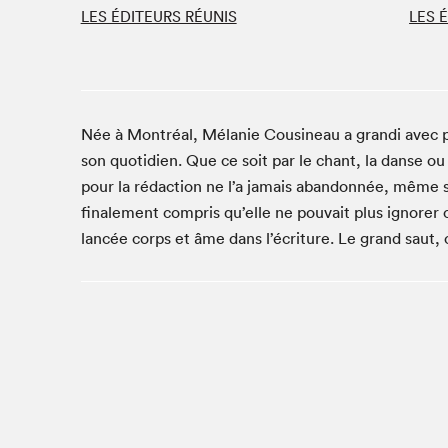
Café La Presse
LES ÉDITEURS RÉUNIS
LES 
Espace Côte-des-Neiges
Espace jeunesse présenté par Desjardins
Espace Zines
La lecture en cadeau
Née à Montréal, Mélanie Cousineau a grandi avec pap
Le grand jeu de lecture à voix haute du Salon du livre
son quotidien. Que ce soit par le chant, la danse ou 
de Montréal
pour la rédaction ne l’a jamais abandonnée, même si
Lettres québécoises au Salon
finalement compris qu’elle ne pouvait plus ignorer ce
Louisiane enracinée et branchée
lancée corps et âme dans l’écriture. Le grand saut, c
Mur des illustrateur·rice·s
SLM PRO
Zone Manga