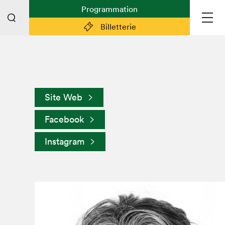
Programmation
Billetterie
Liens pratiques
Plan du Salon
Site Web
Préparer sa visite
Facebook
Partenaires
Espace médias
Instagram
Espace exposant·e·s
Espace enseignant·e·s
Espace participant⋅e⋅s
Espace Salon dans la ville
Espace bénévoles
Devenir bénévole