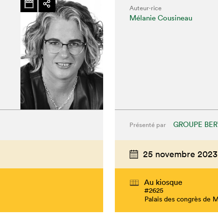
Auteur·rice
Mélanie Cousineau
GROUPE BER
Présenté par
chez-vous?
25 novembre 2023
Au kiosque
#2625
Palais des congrès de 