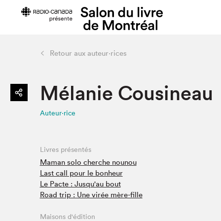
Retour aux auteur·rices
Préparer sa visite
Salon au Pa
Mélanie Cousineau
Horaires et tarifs
Programma
Plan du Salon
Matinées s
Auteur·rice
Se rendre au Salon
SLM PRO
Accessibilité
Liste des e
Restauration
Liste des au
Livres présentés
Code de conduite
Maman solo cherche nounou
Last call pour le bonheur
Le Pacte : Jusqu'au bout
Road trip : Une virée mère-fille
Projets partenaires
Maisons d'édition