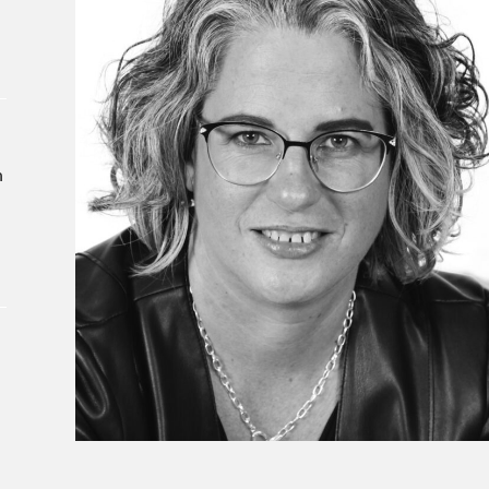
À propos du Salon
Liste des exposant·e·s
Liste des auteur·rice·s
n
t