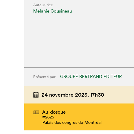
Auteur·rice
Mélanie Cousineau
GROUPE BERTRAND ÉDITEUR
Présenté par
Que cher
24 novembre 2023,
17h30
Au kiosque
#2625
Palais des congrès de Montréal