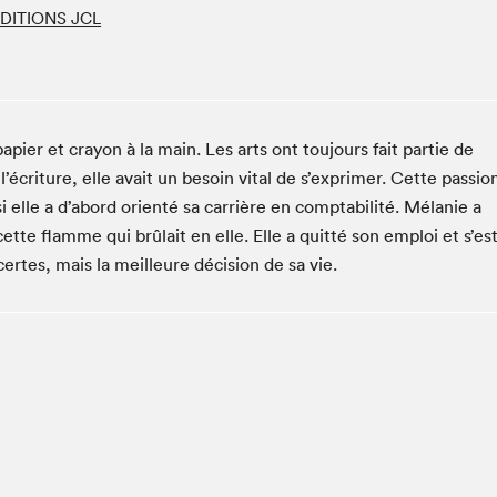
Espace ado | Lis-moi MTL
ÉDITIONS JCL
Espace des tout-petits
Espace Radio-Canada
La cabane à culture
La Maison des libraires
ier et crayon à la main. Les arts ont toujours fait partie de
Le Salon dans ta classe
l’écriture, elle avait un besoin vital de s’exprimer. Cette passio
 elle a d’abord orienté sa carrière en comptabilité. Mélanie a
Liseur Public
tte flamme qui brûlait en elle. Elle a quitté son emploi et s’es
Matinées scolaires Hydro-Québec
ertes, mais la meilleure décision de sa vie.
Narra
Vitrine du Festival littéraire international Metropolis
bleu au SLM