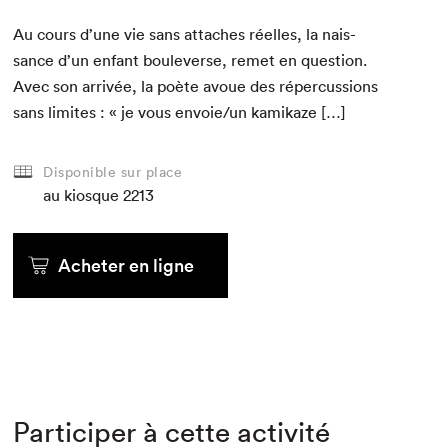
Au cours d’une vie sans attach­es réelles, la nais­
sance d’un enfant boule­verse, remet en ques­tion.
Avec son arrivée, la poète avoue des réper­cus­sions
sans lim­ites : « je vous envoie/​un kamikaze […]
Disponible sur place
au kiosque
2213
Acheter en ligne
Participer à cette activité