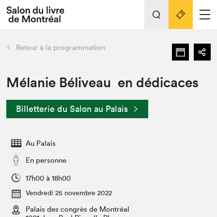
L'événement
Nos activités
retour
Retour à la programmation
Préparer sa visite au Salon
Liens pratiques
Mélanie Béliveau en dédicaces
Préparer sa visite
Billetterie du Salon au Palais
Actualités
Salon au Palais
Au Palais
SLM PRO
Salon dans la ville et en ligne
En personne
Projets partenaires
17h00 à 18h00
Espace exposant⋅e⋅s
Vendredi 25 novembre 2022
Espace enseignant·e·s
Palais des congrès de Montréal