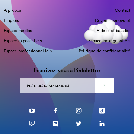
À propos
Contact
Emplois
Devenir bénévole!
Espace médias
Vidéos et balados
Espace exposant·e⋅s
Espace enseignant·e⋅s
Espace professionnel·le⋅s
Politique de confidentialité
Inscrivez-vous à l'infolettre