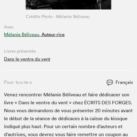
Crédits Photo - Mélanie Béliveau
Avec
Mélanie Béliveau,
Auteur·rice
Livres présentés
Dans le ventre du vent
Pour tou⋅te⋅s
Français
Venez ren­con­tr­er Mélanie Béliveau et faire dédi­cac­er son
livre « Dans le ven­tre du vent » chez
ÉCRITS
DES
FORGES
.
Nous vous deman­dons de vous présen­ter
20
min­utes avant
le début de la séance de dédi­caces à la caisse du kiosque
indiqué plus haut. Pour un cer­tain nom­bre d’auteurs et
d’autrices, vous devrez vous faire remet­tre un coupon au