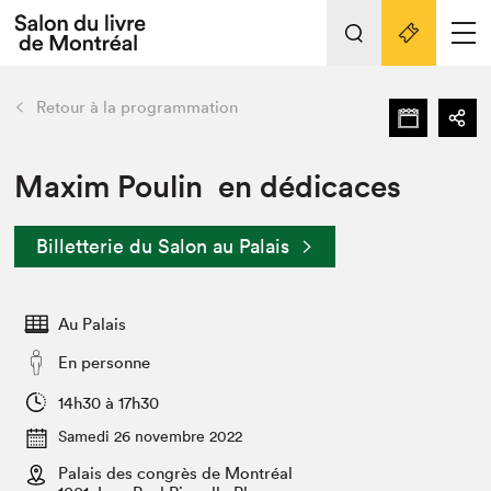
L'événement
Nos activités
retour
Retour à la programmation
Préparer sa visite au Salon
Liens pratiques
Maxim Poulin en dédicaces
Préparer sa visite
Billetterie du Salon au Palais
Actualités
Salon au Palais
Au Palais
SLM PRO
Salon dans la ville et en ligne
En personne
Projets partenaires
14h30 à 17h30
Espace exposant⋅e⋅s
Samedi 26 novembre 2022
Espace enseignant·e·s
Palais des congrès de Montréal