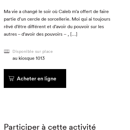
Ma vie a changé le soir où Caleb m’a offert de faire
par­tie d’un cer­cle de sor­cel­lerie. Moi qui ai tou­jours
rêvé d’être dif­férent et d’avoir du pou­voir sur les
autres – d’avoir des pouvoirs – , […]
Disponible sur place
au kiosque
1013
Acheter en ligne
Participer à cette activité