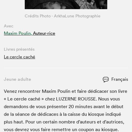
Crédits Photo - ArkhaLune Photographie
Avec
Maxim Poulin,
Auteur·rice
Livres présentés
Le cercle caché
Jeune adulte
Français
Venez ren­con­tr­er Max­im Poulin et faire dédi­cac­er son livre
« Le cer­cle caché » chez
LUZERNE
ROUSSE
. Nous vous
deman­dons de vous présen­ter
20
min­utes avant le début
de la séance de dédi­caces à la caisse du kiosque indiqué
plus haut. Pour un cer­tain nom­bre d’auteurs et d’autrices,
vous devrez vous faire remet­tre un coupon au kiosque.