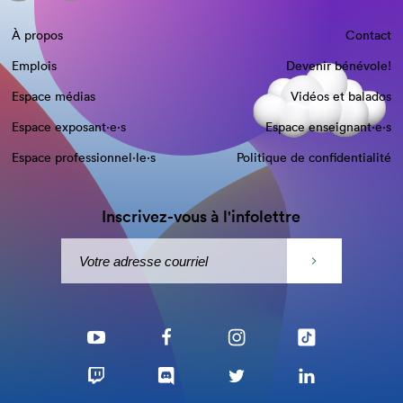
À propos
Contact
Emplois
Devenir bénévole!
Espace médias
Vidéos et balados
Espace exposant·e⋅s
Espace enseignant·e⋅s
Espace professionnel·le⋅s
Politique de confidentialité
Inscrivez-vous à l'infolettre