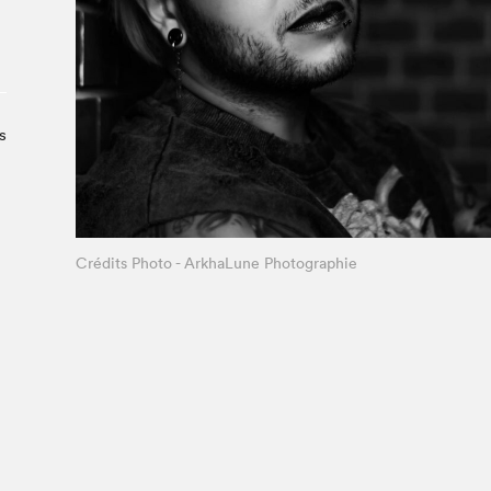
À propos du Salon
Liste des exposant·e·s
Liste des auteur·rice·s
s
Crédits Photo - ArkhaLune Photographie