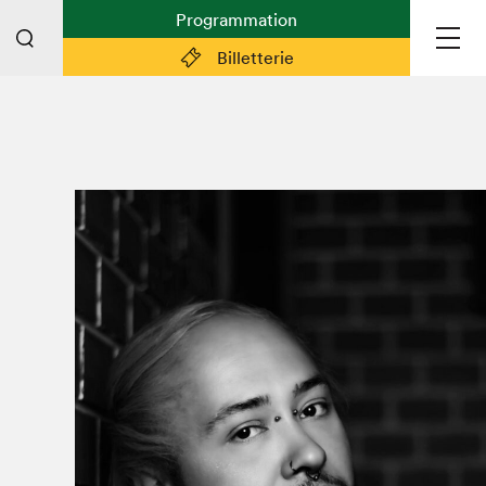
Programmation
Billetterie
Liens pratiques
Plan du Salon
Préparer sa visite
Partenaires
Espace médias
Espace exposant·e·s
Espace enseignant·e·s
Espace participant⋅e⋅s
Espace Salon dans la ville
Espace bénévoles
Devenir bénévole