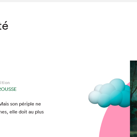
té
ition
ROUSSE
 Mais son périple ne
chez-vous?
ines, elle doit au plus