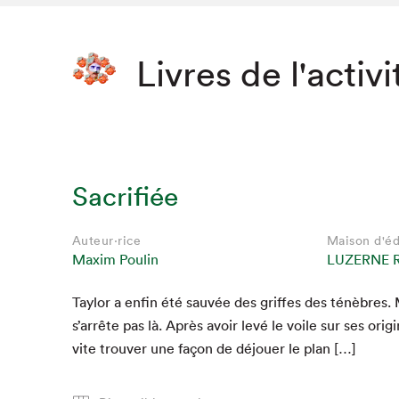
Livres de l'activi
Sacrifiée
Auteur·rice
Maison d'éd
Maxim Poulin
LUZERNE 
Tay­lor a enfin été sauvée des griffes des ténèbres.
Que cher
s’arrête pas là. Après avoir levé le voile sur ses orig­
vite trou­ver une façon de déjouer le plan […]