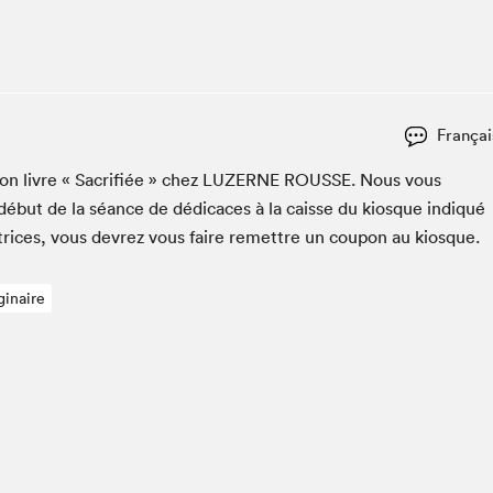
Espace ado | Lis-moi MTL
Espace des tout-petits
Espace Radio-Canada
La cabane à culture
Françai
La Maison des libraires
Le Salon dans ta classe
on livre « Sac­ri­fiée » chez
LUZERNE
ROUSSE
. Nous vous
début de la séance de dédi­caces à la caisse du kiosque indiqué
Liseur Public
utrices, vous devrez vous faire remet­tre un coupon au kiosque.
Matinées scolaires Hydro-Québec
Narra
ginaire
Vitrine du Festival littéraire international Metropolis
bleu au SLM