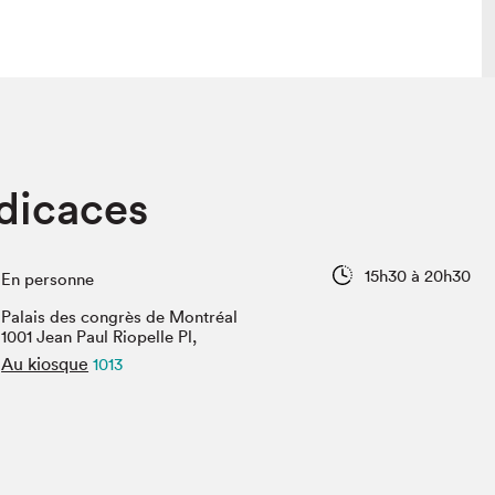
lais
Salon dans la ville et en ligne
dicaces
tion
Programmation dans la ville
colaires Hydro-Québec
Programmation en ligne
Vidéos et balados
15h30 à 20h30
En personne
xposant·e·s
Palais des congrès de Montréal
teur·rice·s
1001 Jean Paul Riopelle Pl,
Au kiosque
1013